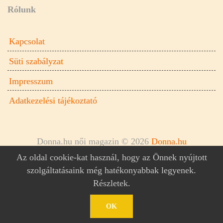
Rólunk
Kapcsolat
Süti szabályzat
Impresszum
Adatkezelési tájékoztató
Donna.hu női magazin © 2026
Donna.hu
Az oldal cookie-kat használ, hogy az Önnek nyújtott
szolgáltatásaink még hatékonyabbak legyenek.
Részletek
.
OK