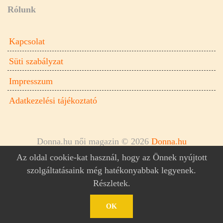
Rólunk
Kapcsolat
Süti szabályzat
Impresszum
Adatkezelési tájékoztató
Donna.hu női magazin © 2026
Donna.hu
Az oldal cookie-kat használ, hogy az Önnek nyújtott
szolgáltatásaink még hatékonyabbak legyenek.
Részletek
.
OK