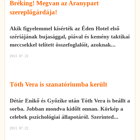
Bréking! Megvan az Aranypart
szereplőgárdája!
Akik figyelemmel kísérték az Éden Hotel első
szériájának bujasággal, piával és kemény taktikai
meccsekkel telített összefoglalóit, azoknak...
2011. 07. 22.
Tóth Vera is szanatóriumba került
Détár Enikő és Győzike után Tóth Vera is beállt a
sorba. Jobban mondva kidőlt onnan. Körkép a
celebek pszichológiai állapotáról. Szerinted...
2011. 07. 22.