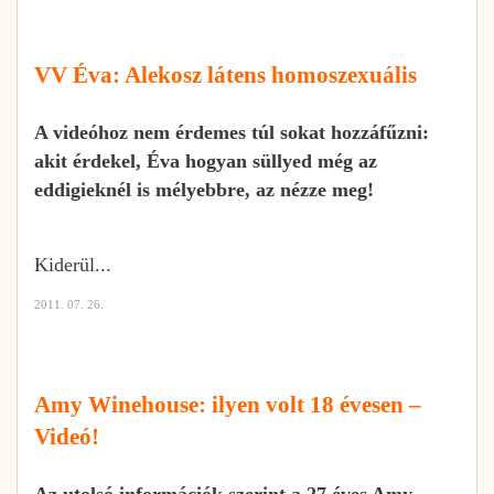
VV Éva: Alekosz látens homoszexuális
A videóhoz nem érdemes túl sokat hozzáfűzni:
akit érdekel, Éva hogyan süllyed még az
eddigieknél is mélyebbre, az nézze meg!
Kiderül...
2011. 07. 26.
Amy Winehouse: ilyen volt 18 évesen –
Videó!
Az utolsó információk szerint a 27 éves Amy