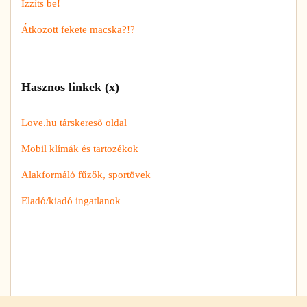
Izzíts be!
Átkozott fekete macska?!?
Hasznos linkek (x)
Love.hu társkereső oldal
Mobil klímák és tartozékok
Alakformáló fűzők, sportövek
Eladó/kiadó ingatlanok