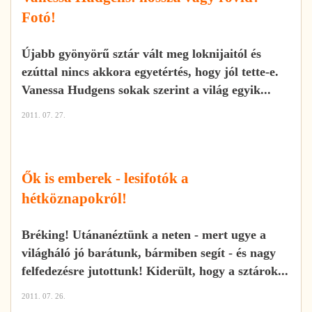
Fotó!
Újabb gyönyörű sztár vált meg loknijaitól és
ezúttal nincs akkora egyetértés, hogy jól tette-e.
Vanessa Hudgens sokak szerint a világ egyik...
2011. 07. 27.
Ők is emberek - lesifotók a
hétköznapokról!
Bréking! Utánanéztünk a neten - mert ugye a
világháló jó barátunk, bármiben segít - és nagy
felfedezésre jutottunk! Kiderült, hogy a sztárok...
2011. 07. 26.