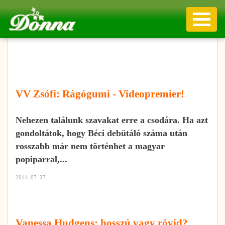
VV Zsófi: Rágógumi - Videopremier!
Nehezen találunk szavakat erre a csodára. Ha azt
gondoltátok, hogy Béci debütáló száma után
rosszabb már nem történhet a magyar
popiparral,...
2011. 07. 27.
Vanessa Hudgens: hosszú vagy rövid?