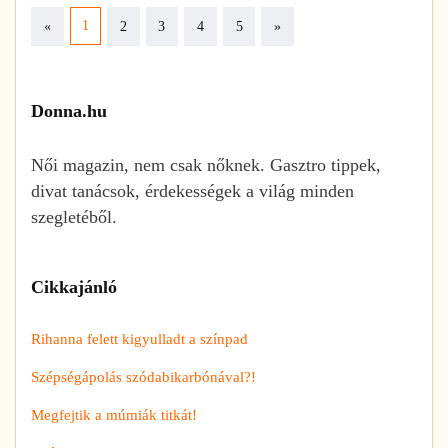
Previous
Next
1
«
2
3
4
5
»
Donna.hu
Női magazin, nem csak nőknek. Gasztro tippek,
divat tanácsok, érdekességek a világ minden
szegletéből.
Cikkajánló
Rihanna felett kigyulladt a színpad
Szépségápolás szódabikarbónával?!
Megfejtik a múmiák titkát!