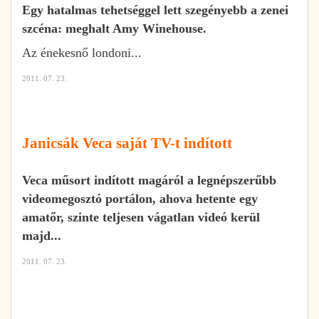
Egy hatalmas tehetséggel lett szegényebb a zenei
szcéna: meghalt Amy Winehouse.
Az énekesnő londoni...
2011. 07. 23.
Janicsák Veca saját TV-t indított
Veca műsort indított magáról a legnépszerűbb
videomegosztó portálon, ahova hetente egy
amatőr, szinte teljesen vágatlan videó kerül
majd...
2011. 07. 23.