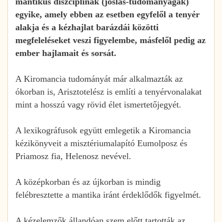
mantikus diszciplínák (jóslás-tudományágak)
egyike, amely ebben az esetben egyfelől a tenyér
alakja és a kézhajlat barázdái közötti
megfeleléseket veszi figyelembe, másfelől pedig az
ember hajlamait és sorsát.
A Kiromancia tudományát már alkalmazták az
ókorban is, Arisztotelész is említi a tenyérvonalakat
mint a hosszú vagy rövid élet ismertetőjegyét.
A lexikográfusok együtt emlegetik a Kiromancia
kézikönyveit a misztériumalapító Eumolposz és
Priamosz fia, Helenosz nevével.
A középkorban és az újkorban is mindig
felébresztette a mantika iránt érdeklődők figyelmét.
A kézelemzők állandóan szem előtt tartották az