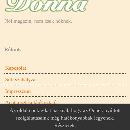
Női magazin, nem csak nőknek.
Rólunk
Kapcsolat
Süti szabályzat
Impresszum
Adatkezelési tájékoztató
Az oldal cookie-kat használ, hogy az Önnek nyújtott
szolgáltatásaink még hatékonyabbak legyenek.
Részletek
.
Donna.hu női magazin © 2026
Donna.hu