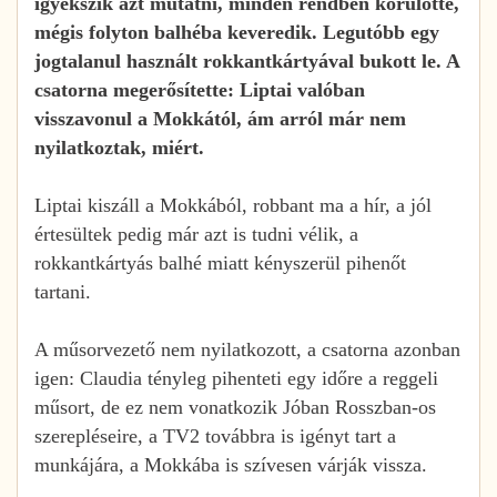
igyekszik azt mutatni, minden rendben körülötte,
mégis folyton balhéba keveredik. Legutóbb egy
jogtalanul használt rokkantkártyával bukott le. A
csatorna megerősítette: Liptai valóban
visszavonul a Mokkától, ám arról már nem
nyilatkoztak, miért.
Liptai kiszáll a Mokkából, robbant ma a hír, a jól
értesültek pedig már azt is tudni vélik, a
rokkantkártyás balhé miatt kényszerül pihenőt
tartani.
A műsorvezető nem nyilatkozott, a csatorna azonban
igen: Claudia tényleg pihenteti egy időre a reggeli
műsort, de ez nem vonatkozik Jóban Rosszban-os
szerepléseire, a TV2 továbbra is igényt tart a
munkájára, a Mokkába is szívesen várják vissza.