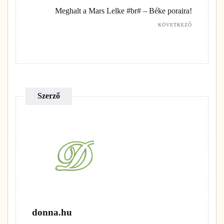
Meghalt a Mars Lelke #br# – Béke poraira!
KÖVETKEZŐ
Szerző
donna.hu