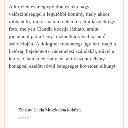
A hirtelen és meglepő döntés oka nagy
valószínűséggel a legutóbbi botrány, mely akkor
robbant ki, mikor az interneten terjedni kezdett egy
fotó, melyen Claudia kocsija látható, amint
jogtalanul parkol egy rokkantkártyával az autó
szélvédőjén. A dologból rendőrségi ügy lett, majd a
hatóság bejelentette vádemelési szándékát, mivel a
kártya Claudia édesanyjáé, aki viszont néhány
hónappal ezelőtt rövid betegséget követően elhunyt.
Zimány Linda Moszkvába költözik
ELŐZŐ