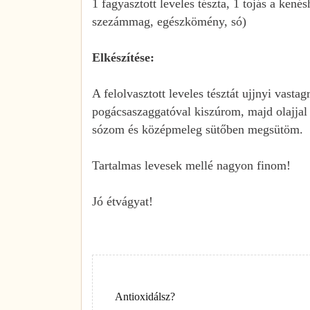
1 fagyasztott leveles tészta, 1 tojás a kené
szezámmag, egészkömény, só)
Elkészítése:
A felolvasztott leveles tésztát ujjnyi vast
pogácsaszaggatóval kiszúrom, majd olajjal á
sózom és középmeleg sütőben megsütöm.
Tartalmas levesek mellé nagyon finom
Jó étvágyat!
Antioxidálsz?