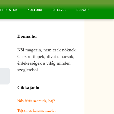
TI ÍRTÁTOK
KULTÚRA
ÚTLEVÉL
BULVÁR
Donna.hu
Női magazin, nem csak nőknek.
Gasztro tippek, divat tanácsok,
érdekességek a világ minden
szegletéből.
Cikkajánló
Nős férfit szeretek, baj?
Tejszínes karamellszelet