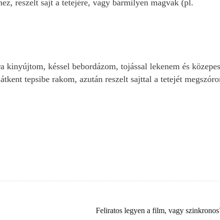
shez, reszelt sajt a tetejére, vagy bármilyen magvak (pl.
agra kinyújtom, késsel bebordázom, tojással lekenem és közepe
tkent tepsibe rakom, azután reszelt sajttal a tetejét megszór
!
Feliratos legyen a film, vagy szinkronos