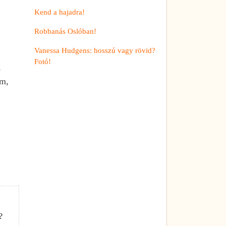
Kend a hajadra!
Robbanás Oslóban!
Vanessa Hudgens: hosszú vagy rövid?
Fotó!
s
om,
?