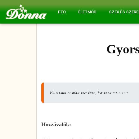
EZO
ÉLETMÓD
SZEX ÉS SZER
Gyors
Ez a cikk elmúlt egy éves, így elavult lehet.
Hozzávalók: