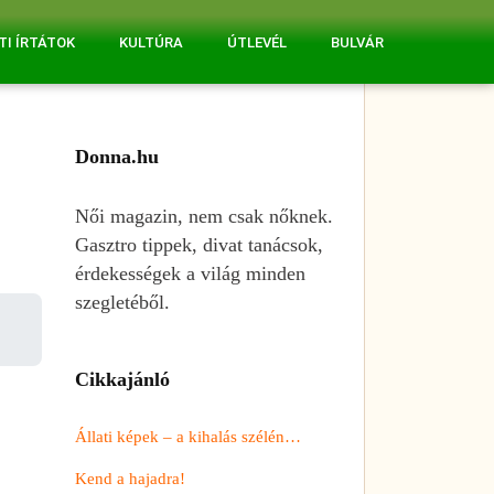
TI ÍRTÁTOK
KULTÚRA
ÚTLEVÉL
BULVÁR
Donna.hu
Női magazin, nem csak nőknek.
Gasztro tippek, divat tanácsok,
érdekességek a világ minden
szegletéből.
Cikkajánló
Állati képek – a kihalás szélén…
Kend a hajadra!