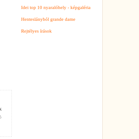
Idei top 10 nyaralóhely - képgaléria
Henteslányból grande dame
Rejtélyes írások
k
Ő