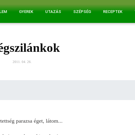
ELEM
GYEREK
UTAZÁS
SZÉPSÉG
RECEPTEK
égszilánkok
2011. 04. 26.
tettség parazsa éget, látom...