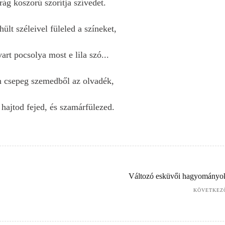
rág koszorú szorítja szívedet.
lt széleivel füleled a színeket,
art pocsolya most e lila szó...
 csepeg szemedből az olvadék,
 hajtod fejed, és szamárfülezed.
Változó esküvői hagyományo
KÖVETKEZ