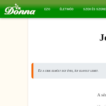
EZO
ÉLETMÓD
SZEX ÉS SZER
J
Ez a cikk elmúlt egy éves, így elavult lehet.
A sér