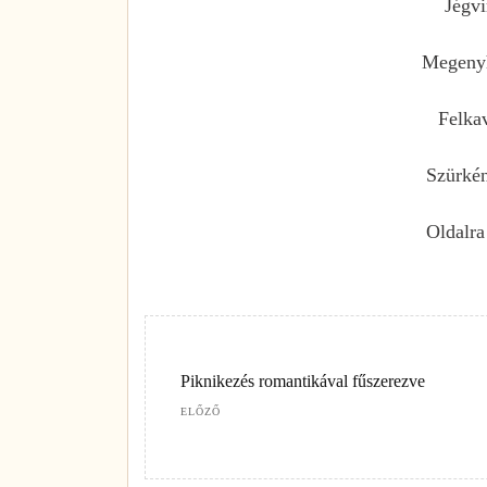
Jégvi
Megenyhü
Felkav
Szürkén
Oldalra
Piknikezés romantikával fűszerezve
ELŐZŐ