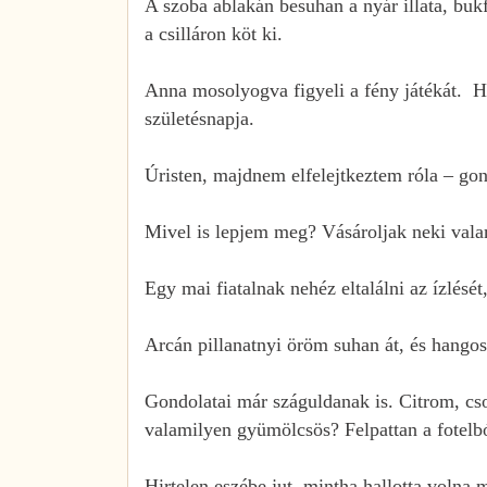
A szoba ablakán besuhan a nyár illata, buk
a csilláron köt ki.
Anna mosolyogva figyeli a fény játékát. Hi
születésnapja.
Úristen, majdnem elfelejtkeztem róla – go
Mivel is lepjem meg? Vásároljak neki val
Egy mai fiatalnak nehéz eltalálni az ízlésé
Arcán pillanatnyi öröm suhan át, és hangos
Gondolatai már száguldanak is. Citrom, cso
valamilyen gyümölcsös? Felpattan a fotelbó
Hirtelen eszébe jut, mintha hallotta volna 