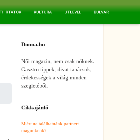
TI ÍRTÁTOK
KULTÚRA
ÚTLEVÉL
BULVÁR
Donna.hu
Női magazin, nem csak nőknek.
Gasztro tippek, divat tanácsok,
érdekességek a világ minden
szegletéből.
Cikkajánló
Miért ne találhatnánk partnert
magunknak?