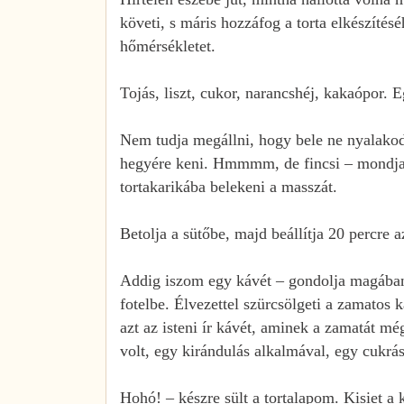
követi, s máris hozzáfog a torta elkészítésé
hőmérsékletet.
Tojás, liszt, cukor, narancshéj, kakaópor. E
Nem tudja megállni, hogy bele ne nyalakodj
hegyére keni. Hmmmm, de fincsi – mondja h
tortakarikába belekeni a masszát.
Betolja a sütőbe, majd beállítja 20 percre 
Addig iszom egy kávét – gondolja magában
fotelbe. Élvezettel szürcsölgeti a zamatos 
azt az isteni ír kávét, aminek a zamatát 
volt, egy kirándulás alkalmával, egy cukrá
Hohó! – készre sült a tortalapom. Kisiet a k