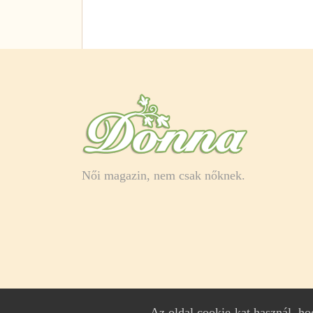
Női magazin, nem csak nőknek.
Az oldal cookie-kat használ, h