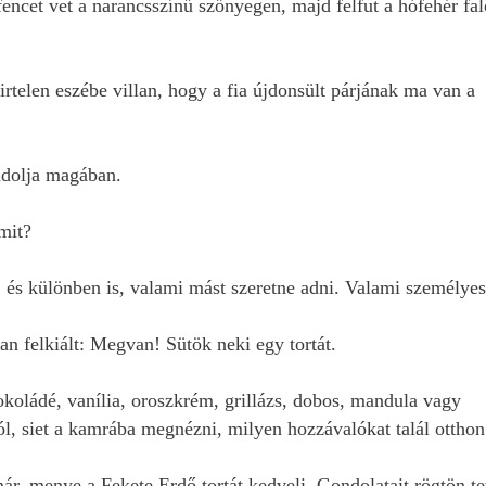
fencet vet a narancsszínű szőnyegen, majd felfut a hófehér fal
rtelen eszébe villan, hogy a fia újdonsült párjának ma van a
ndolja magában.
amit?
t, és különben is, valami mást szeretne adni. Valami személyes
an felkiált: Megvan! Sütök neki egy tortát.
koládé, vanília, oroszkrém, grillázs, dobos, mandula vagy
l, siet a kamrába megnézni, milyen hozzávalókat talál otthon
már, menye a Fekete Erdő tortát kedveli. Gondolatait rögtön tet