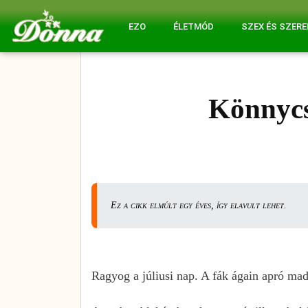
EZO
ÉLETMÓD
SZEX ÉS SZER
Könnycs
Ez a cikk elmúlt egy éves, így elavult lehet.
Ragyog a júliusi nap. A fák ágain apró ma