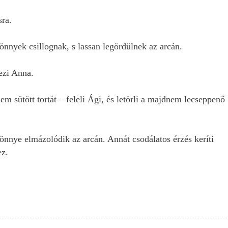
sra.
nnyek csillognak, s lassan legördülnek az arcán.
dezi Anna.
sütött tortát – feleli Ági, és letörli a majdnem lecseppenő
nnye elmázolódik az arcán. Annát csodálatos érzés keríti
ez.