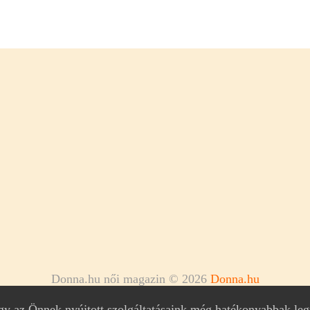
Donna.hu női magazin © 2026
Donna.hu
ogy az Önnek nyújtott szolgáltatásaink még hatékonyabbak le