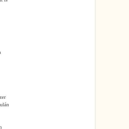
a
zer
yulán
n