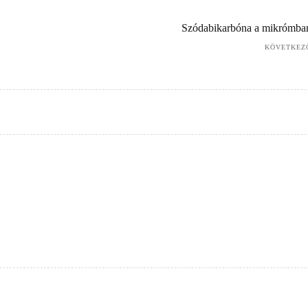
Szódabikarbóna a mikrómba
KÖVETKEZ