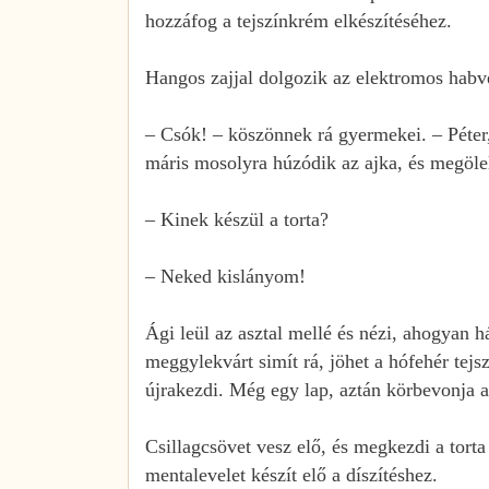
hozzáfog a tejszínkrém elkészítéséhez.
Hangos zajjal dolgozik az elektromos habver
– Csók! – köszönnek rá gyermekei. – Péter,
máris mosolyra húzódik az ajka, és megöleli
– Kinek készül a torta?
– Neked kislányom!
Ági leül az asztal mellé és nézi, ahogyan h
meggylekvárt simít rá, jöhet a hófehér tej
újrakezdi. Még egy lap, aztán körbevonja 
Csillagcsövet vesz elő, és megkezdi a torta
mentalevelet készít elő a díszítéshez.