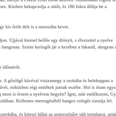
hez. Közben bekapcsolja a sütőt, és 180 fokra állítja be a
gy kis őrölt diót is a masszába kever.
on. Ujjával kiemel belőle egy diónyit, s élvezettel a nyelve
angosan. Szinte keringőt jár a kezében a fakanál, ahogyan 
az időmérőt.
. A gőzölgő kávéval visszamegy a szobába és belehuppan a
kávét, miközben régi emlékek jutnak eszébe. Hol is ittam egys
még most is érzem a nyelvem hegyén? Igen, már emlékszem, G
szdában. Kellemes merengéséből hangos csörgés riasztja fel.
onyhába, és kiteszi hűlni az aranyszínűre sült tortalapot, aztá