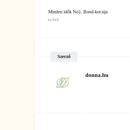
Minden idők No1. Bond-kocsija
ELŐZŐ
Szerző
donna.hu