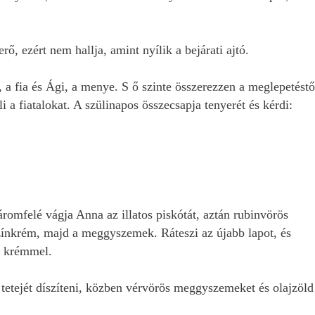
ő, ezért nem hallja, amint nyílik a bejárati ajtó.
 a fia és Ági, a menye. S ő szinte összerezzen a meglepetéstő
 a fiatalokat. A szülinapos összecsapja tenyerét és kérdi:
áromfelé vágja Anna az illatos piskótát, aztán rubinvörös
színkrém, majd a meggyszemek. Ráteszi az újabb lapot, és
a krémmel.
 tetejét díszíteni, közben vérvörös meggyszemeket és olajzöld