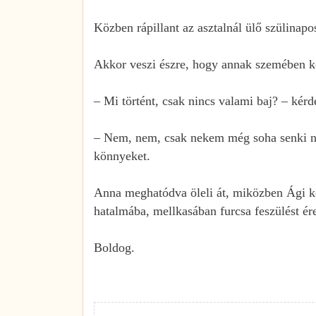
Közben rápillant az asztalnál ülő szülinapo
Akkor veszi észre, hogy annak szemében kö
– Mi történt, csak nincs valami baj? – kér
– Nem, nem, csak nekem még soha senki nem 
könnyeket.
Anna meghatódva öleli át, miközben Ági kö
hatalmába, mellkasában furcsa feszülést ér
Boldog.