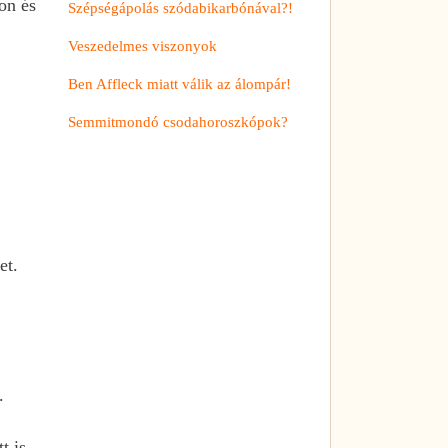
on és
Szépségápolás szódabikarbónával?!
Veszedelmes viszonyok
Ben Affleck miatt válik az álompár!
Semmitmondó csodahoroszkópok?
et.
.
t is