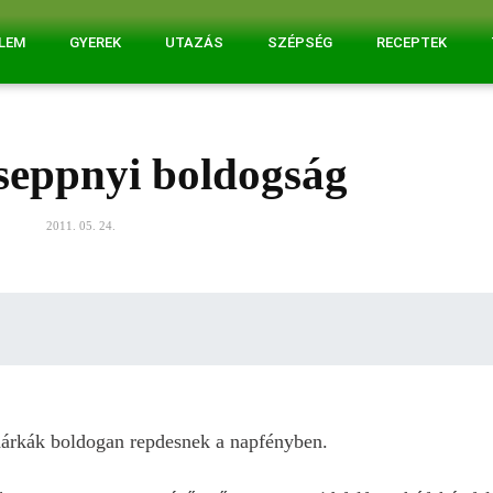
ELEM
GYEREK
UTAZÁS
SZÉPSÉG
RECEPTEK
eppnyi boldogság
2011. 05. 24.
dárkák boldogan repdesnek a napfényben.