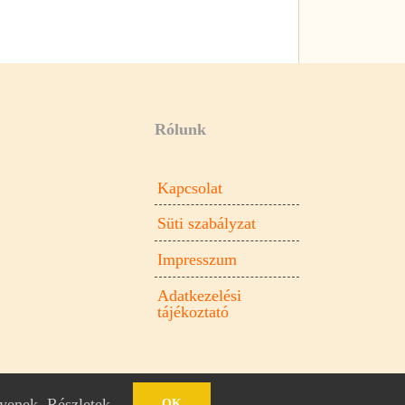
Rólunk
Kapcsolat
Süti szabályzat
Impresszum
Adatkezelési
tájékoztató
gyenek.
Részletek
.
OK