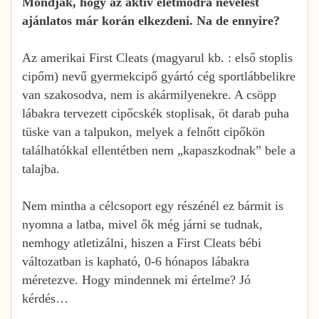
Mondják, hogy az aktív életmódra nevelést
ajánlatos már korán elkezdeni. Na de ennyire?
Az amerikai First Cleats (magyarul kb. : első stoplis
cipőm) nevű gyermekcipő gyártó cég sportlábbelikre
van szakosodva, nem is akármilyenekre. A csöpp
lábakra tervezett cipőcskék stoplisak, öt darab puha
tüske van a talpukon, melyek a felnőtt cipőkön
találhatókkal ellentétben nem „kapaszkodnak” bele a
talajba.
Nem mintha a célcsoport egy részénél ez bármit is
nyomna a latba, mivel ők még járni se tudnak,
nemhogy atletizálni, hiszen a First Cleats bébi
változatban is kapható, 0-6 hónapos lábakra
méretezve. Hogy mindennek mi értelme? Jó
kérdés…