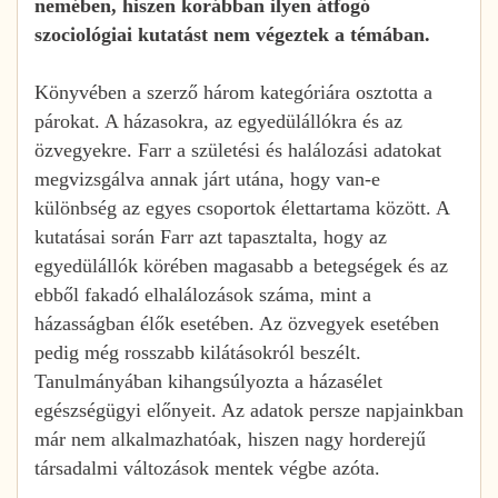
nemében, hiszen korábban ilyen átfogó
szociológiai kutatást nem végeztek a témában.
Könyvében a szerző három kategóriára osztotta a
párokat. A házasokra, az egyedülállókra és az
özvegyekre. Farr a születési és halálozási adatokat
megvizsgálva annak járt utána, hogy van-e
különbség az egyes csoportok élettartama között. A
kutatásai során Farr azt tapasztalta, hogy az
egyedülállók körében magasabb a betegségek és az
ebből fakadó elhalálozások száma, mint a
házasságban élők esetében. Az özvegyek esetében
pedig még rosszabb kilátásokról beszélt.
Tanulmányában kihangsúlyozta a házasélet
egészségügyi előnyeit. Az adatok persze napjainkban
már nem alkalmazhatóak, hiszen nagy horderejű
társadalmi változások mentek végbe azóta.