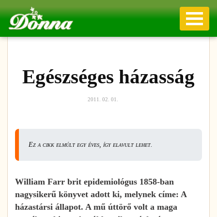
Egészséges házasság
2011. 02. 01.
Ez a cikk elmúlt egy éves, így elavult lehet.
William Farr brit epidemiológus 1858-ban
nagysikerű könyvet adott ki, melynek címe: A
házastársi állapot. A mű úttörő volt a maga