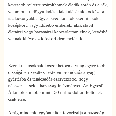
kevesebb műtétre számíthatnak életük során és a rák,
valamint a tüdőgyulladás kialakulásának kockázata
is alacsonyabb. Egyes svéd kutatók szerint azok a
középkorú vagy idősebb emberek, akik stabil
élettársi vagy házastársi kapcsolatban élnek, kevésbé
vannak kitéve az időskori demenciának is.
Ezen kutatásoknak köszönhetően a világ egyre több
országában kezdtek féktelen promóciós anyag
gyártásba és tanácsadás-szervezésbe, hogy
népszerűsítsék a házasság intézményét. Az Egyesült
Államokban több mint 150 millió dollárt költenek
csak erre.
Amíg mindenki egyöntetűen favorizálja a házasság