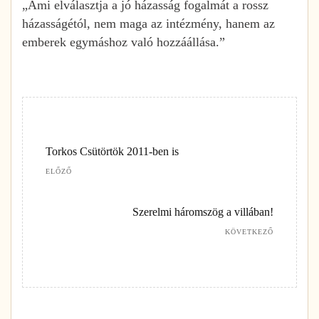
„Ami elválasztja a jó házasság fogalmát a rossz
házasságétól, nem maga az intézmény, hanem az
emberek egymáshoz való hozzáállása.”
Torkos Csütörtök 2011-ben is
ELŐZŐ
Szerelmi háromszög a villában!
KÖVETKEZŐ