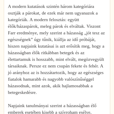
A modern kutatások szintén három kategóriára
osztják a párokat, de ezek már nem ugyanazok a
kategóriák. A modern felosztás: együtt
élők/házaspárok, meleg párok és elváltak. Viszont
Farr eredménye, mely szerint a házasság „jót tesz az
egészségnek” úgy tűnik, kiállja az idő próbáját,
hiszen napjaink kutatásai is azt erősítik meg, hogy a
házasságban élők ritkábban betegek és az
élettartamuk is hosszabb, mint elvált, megözvegyült
társaiknak. Persze ez nem csupán fekete és fehér. A
jó arányhoz az is hozzátartozik, hogy az egészséges
fiatalok hamarabb és nagyobb valószínűséggel
házasodnak, mint azok, akik hajlamosabbak a
betegeskedésre.
Napjaink tanulmányai szerint a házasságban élő
emberek esetében kisebb a szívroham esélye,