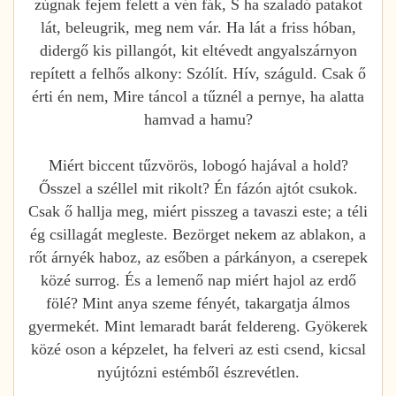
zúgnak fejem felett a vén fák, S ha szaladó patakot
lát, beleugrik, meg nem vár. Ha lát a friss hóban,
didergő kis pillangót, kit eltévedt angyalszárnyon
repített a felhős alkony: Szólít. Hív, száguld. Csak ő
érti én nem, Mire táncol a tűznél a pernye, ha alatta
hamvad a hamu?
Miért biccent tűzvörös, lobogó hajával a hold?
Ősszel a széllel mit rikolt? Én fázón ajtót csukok.
Csak ő hallja meg, miért pisszeg a tavaszi este; a téli
ég csillagát megleste. Bezörget nekem az ablakon, a
rőt árnyék haboz, az esőben a párkányon, a cserepek
közé surrog. És a lemenő nap miért hajol az erdő
fölé? Mint anya szeme fényét, takargatja álmos
gyermekét. Mint lemaradt barát feldereng. Gyökerek
közé oson a képzelet, ha felveri az esti csend, kicsal
nyújtózni estémből észrevétlen.