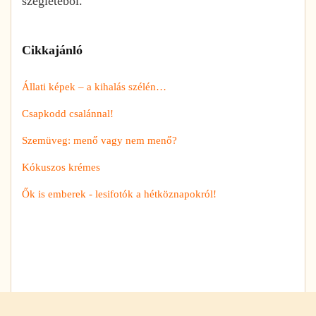
szegletéből.
Cikkajánló
Állati képek – a kihalás szélén…
Csapkodd csalánnal!
Szemüveg: menő vagy nem menő?
Kókuszos krémes
Ők is emberek - lesifotók a hétköznapokról!