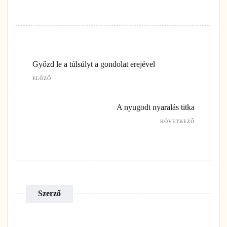
Győzd le a túlsúlyt a gondolat erejével
ELŐZŐ
A nyugodt nyaralás titka
KÖVETKEZŐ
Szerző