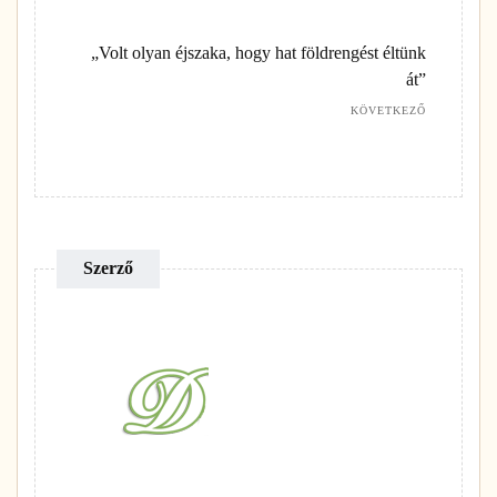
„Volt olyan éjszaka, hogy hat földrengést éltünk
át”
KÖVETKEZŐ
Szerző