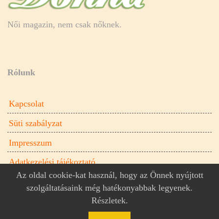
Női magazin, nem csak nőknek.
Rólunk
Kapcsolat
Süti szabályzat
Impresszum
Adatkezelési tájékoztató
Az oldal cookie-kat használ, hogy az Önnek nyújtott
szolgáltatásaink még hatékonyabbak legyenek.
Részletek
.
Donna.hu női magazin © 2026
Donna.hu