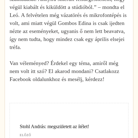
végül kiabált és kiküldött a stúdióból.” – mondta el
Leó. A felvételen még vázatörés és mikrofontépés is
volt, ami miatt végül Gombos Edina is csak ijedten
nézte az eseményeket, ugyanis ő nem lett beavatva,
így nem tudta, hogy mindez csak egy április elsejei
tréfa.
Van véleményed? Érdekel egy téma, amiről még
nem volt itt szó? El akarod mondani? Csatlakozz
Facebook oldalunkhoz és mesélj, kérdezz!
Stohl András: megszületett az ítélet!
ELŐZŐ