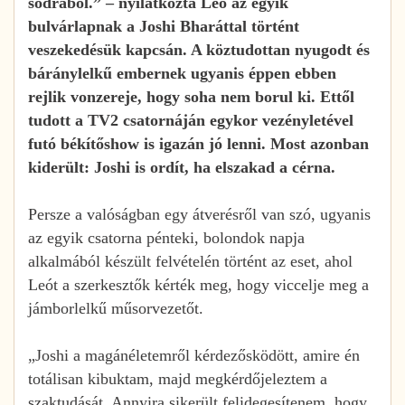
sodrából.” – nyilatkozta Leo az egyik
bulvárlapnak a Joshi Bharáttal történt
veszekedésük kapcsán. A köztudottan nyugodt és
báránylelkű embernek ugyanis éppen ebben
rejlik vonzereje, hogy soha nem borul ki. Ettől
tudott a TV2 csatornáján egykor vezényletével
futó békítőshow is igazán jó lenni. Most azonban
kiderült: Joshi is ordít, ha elszakad a cérna.
Persze a valóságban egy átverésről van szó, ugyanis
az egyik csatorna pénteki, bolondok napja
alkalmából készült felvételén történt az eset, ahol
Leót a szerkesztők kérték meg, hogy viccelje meg a
jámborlelkű műsorvezetőt.
„Joshi a magánéletemről kérdezősködött, amire én
totálisan kibuktam, majd megkérdőjeleztem a
szaktudását. Annyira sikerült felidegesítenem, hogy