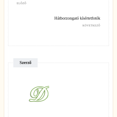
ELŐZŐ
Hátborzongató kísértetfotók
KÖVETKEZŐ
Szerző