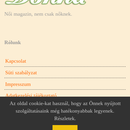
Női magazin, nem csak nőknek.
Rólunk
Kapcsolat
Süti szabályzat
Impresszum
Adatkezelési tájékoztató
Az oldal cookie-kat használ, hogy az Önnek nyújtott
szolgáltatásaink még hatékonyabbak legyenek.
Részletek
.
Donna.hu női magazin © 2026
Donna.hu