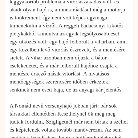
leggyakoribb probléma a vitorlaszakadás volt, és
akadt olyan hajó is, aminek ráadásul még a motorja
is tönkrement, így nem volt képes egymaga
kimenekülni a vízről. A reggeli badacsonyi kikötői
pletykákból kiindulva az egyik legsúlyosabb eset
egy ütközés volt: egy hajó felborult a viharban, amit
egy közelben levő vitorlás észrevett, és a mentésére
sietett. A vihar azonban nem díjazta a bátor
cselekedetet, és a már felborult hajóhoz csapta a
mentésre érkező másik vitorlást. A hivatásos
mentőegységek szerencsére időben érkeztek,
senkinek nem esett baja, de az anyagi kár jelentős.
A Nomád nevű versenyhajó jobban járt: bár sok
társukkal ellentétben Keszthelynél ők még meg
tudtak fordulni, Szigligetnél már nem bírtak a széllel
és képtelenek voltak tovább manőverezni. Az sem
segített a haladásban, hogy a hullámok telehordták