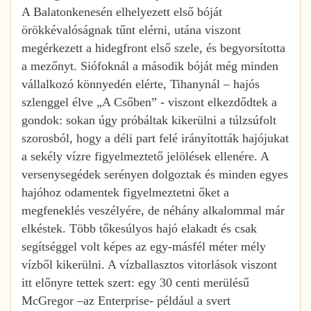
A Balatonkenesén elhelyezett első bóját
örökkévalóságnak tűnt elérni, utána viszont
megérkezett a hidegfront első szele, és begyorsította
a mezőnyt. Siófoknál a második bóját még minden
vállalkozó könnyedén elérte, Tihanynál – hajós
szlenggel élve „A Csőben” - viszont elkezdődtek a
gondok: sokan úgy próbáltak kikerülni a túlzsúfolt
szorosból, hogy a déli part felé irányították hajójukat
a sekély vízre figyelmeztető jelölések ellenére. A
versenysegédek serényen dolgoztak és minden egyes
hajóhoz odamentek figyelmeztetni őket a
megfeneklés veszélyére, de néhány alkalommal már
elkéstek. Több tőkesúlyos hajó elakadt és csak
segítséggel volt képes az egy-másfél méter mély
vízből kikerülni. A vízballasztos vitorlások viszont
itt előnyre tettek szert: egy 30 centi merülésű
McGregor –az Enterprise- például a svert