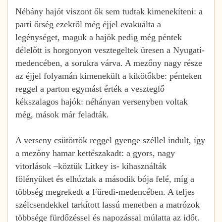
Néhány hajót viszont ők sem tudtak kimenekíteni: a
parti őrség ezekről még éjjel evakuálta a
legénységet, maguk a hajók pedig még péntek
délelőtt is horgonyon vesztegeltek üresen a Nyugati-
medencében, a sorukra várva. A mezőny nagy része
az éjjel folyamán kimenekült a kikötőkbe: pénteken
reggel a parton egymást érték a veszteglő
kékszalagos hajók: néhányan versenyben voltak
még, mások már feladták.
A verseny csütörtök reggel gyenge széllel indult, így
a mezőny hamar kettészakadt: a gyors, nagy
vitorlások –köztük Litkey is- kihasználták
fölényüket és elhúztak a második bója felé, míg a
többség megrekedt a Füredi-medencében. A teljes
szélcsendekkel tarkított lassú menetben a matrózok
többsége fürdőzéssel és napozással múlatta az időt.