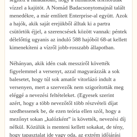
vízzel a kajütöt. A Nomád Badacsonytomajnál talált
menedékre, a már említett Enterprise-al együtt. Azok
a hajók, akik saját erejükből álltak ki a partra
csütörtök éjjel, a szerencsések között vannak: péntek
délelőttig ugyanis az induló 588 hajóból 68-at kellett
kimenekíteni a vízről jobb-rosszabb állapotban.
Néhányan, akik idén csak messziről követték
figyelemmel a versenyt, azzal magyarázzák a sok
balesetet, hogy túl sok amatőr vitorlázó indult a
versenyen, mert a szervezők nem szigorították meg
eléggé a nevezési feltételeket. (Egyesek szerint
azért, hogy a több nevezőtől több részvételi díjat
szedhessenek be, de ezen teória ellen szól, hogy a
mezőnyt sokan „kalózként” is követték, nevezési díj
nélkül. Közülük is menteni kellett sokakat, de tény,
hogy tapasztalat ide vagy oda, az extrém időjárási