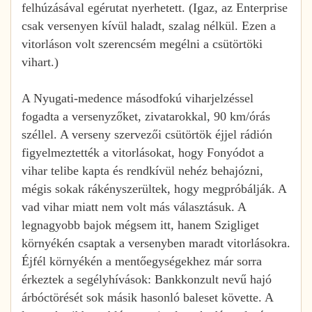
felhúzásával egérutat nyerhetett. (Igaz, az Enterprise
csak versenyen kívül haladt, szalag nélkül. Ezen a
vitorláson volt szerencsém megélni a csütörtöki
vihart.)
A Nyugati-medence másodfokú viharjelzéssel
fogadta a versenyzőket, zivatarokkal, 90 km/órás
széllel. A verseny szervezői csütörtök éjjel rádión
figyelmeztették a vitorlásokat, hogy Fonyódot a
vihar telibe kapta és rendkívül nehéz behajózni,
mégis sokak rákényszerültek, hogy megpróbálják. A
vad vihar miatt nem volt más választásuk. A
legnagyobb bajok mégsem itt, hanem Szigliget
környékén csaptak a versenyben maradt vitorlásokra.
Éjfél környékén a mentőegységekhez már sorra
érkeztek a segélyhívások: Bankkonzult nevű hajó
árbóctörését sok másik hasonló baleset követte. A