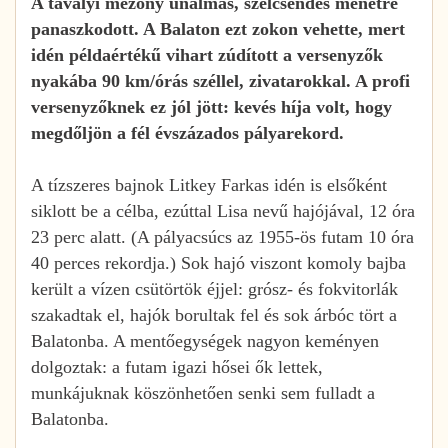
A tavalyi mezőny unalmas, szélcsendes menetre
panaszkodott. A Balaton ezt zokon vehette, mert
idén példaértékű vihart zúdított a versenyzők
nyakába 90 km/órás széllel, zivatarokkal. A profi
versenyzőknek ez jól jött: kevés híja volt, hogy
megdőljön a fél évszázados pályarekord.
A tízszeres bajnok Litkey Farkas idén is elsőként
siklott be a célba, ezúttal Lisa nevű hajójával, 12 óra
23 perc alatt. (A pályacsúcs az 1955-ös futam 10 óra
40 perces rekordja.) Sok hajó viszont komoly bajba
került a vízen csütörtök éjjel: grósz- és fokvitorlák
szakadtak el, hajók borultak fel és sok árbóc tört a
Balatonba. A mentőegységek nagyon keményen
dolgoztak: a futam igazi hősei ők lettek,
munkájuknak köszönhetően senki sem fulladt a
Balatonba.