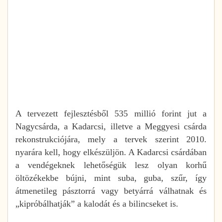
A tervezett fejlesztésből 535 millió forint jut a
Nagycsárda, a Kadarcsi, illetve a Meggyesi csárda
rekonstrukciójára, mely a tervek szerint 2010.
nyarára kell, hogy elkészüljön. A Kadarcsi csárdában
a vendégeknek lehetőségük lesz olyan korhű
öltözékekbe bújni, mint suba, guba, szűr, így
átmenetileg pásztorrá vagy betyárrá válhatnak és
„kipróbálhatják” a kalodát és a bilincseket is.