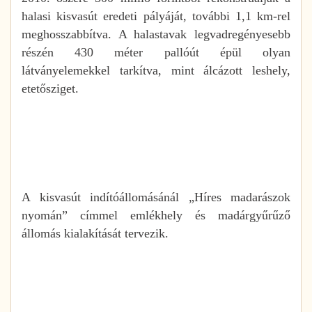
halasi kisvasút eredeti pályáját, további 1,1 km-rel
meghosszabbítva. A halastavak legvadregényesebb
részén 430 méter pallóút épül olyan
látványelemekkel tarkítva, mint álcázott leshely,
etetősziget.
A kisvasút indítóállomásánál „Híres madarászok
nyomán” címmel emlékhely és madárgyűrűző
állomás kialakítását tervezik.