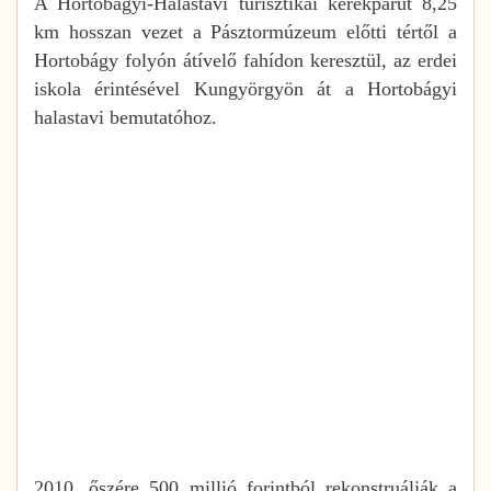
A Hortobágyi-Halastavi turisztikai kerékpárút 8,25
km hosszan vezet a Pásztormúzeum előtti tértől a
Hortobágy folyón átívelő fahídon keresztül, az erdei
iskola érintésével Kungyörgyön át a Hortobágyi
halastavi bemutatóhoz.
2010. őszére 500 millió forintból rekonstruálják a