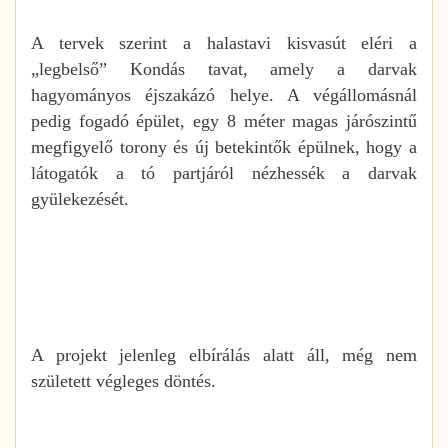
A tervek szerint a halastavi kisvasút eléri a
„legbelső” Kondás tavat, amely a darvak
hagyományos éjszakázó helye. A végállomásnál
pedig fogadó épület, egy 8 méter magas járószintű
megfigyelő torony és új betekintők épülnek, hogy a
látogatók a tó partjáról nézhessék a darvak
gyülekezését.
A projekt jelenleg elbírálás alatt áll, még nem
született végleges döntés.