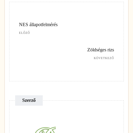
NES állapotfelmérés
ELŐZŐ
Zöldséges rizs
KÖVETKEZŐ
Szerző