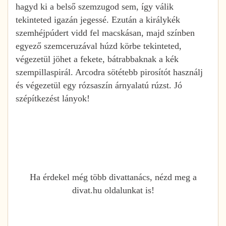
hagyd ki a belső szemzugod sem, így válik
tekinteted igazán jegessé. Ezután a királykék
szemhéjpúdert vidd fel macskásan, majd színben
egyező szemceruzával húzd körbe tekinteted,
végezetül jöhet a fekete, bátrabbaknak a kék
szempillaspirál. Arcodra sötétebb pirosítót használj
és végezetül egy rózsaszín árnyalatú rúzst. Jó
szépítkezést lányok!
Ha érdekel még több divattanács, nézd meg a
divat.hu oldalunkat is!