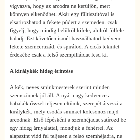
vigyázva, hogy az arcodra ne kerüljön, mert
könnyen elkenődhet. Akár egy fültisztítóval is
elsatírozhatod a fekete púdert a szemeden, csak
figyelj, hogy mindig belülről kifele, alulról fölfele
haladj. Ezt követően ismét használhatod kedvenc
fekete szemceruzád, és spirálod. A cicás tekintet
érdekébe csak a felső szempilláidat fesd ki.
A királykék hideg érintése
A kék, neves sminkmesterek szerint minden
szemszínnek jól áll. A nyár nagy kedvence a
babakék ősszel teljesen eltűnik, szerepét átveszi a
királykék, mely csodás sminket kölcsönöz majd
arcodnak. Első lépésként a szemhéjadat satírozd be
egy hideg árnyalattal, mondjuk a fehérrel. Az
alapszínt vidd fel teljesen a felső szemhéjadra, ne