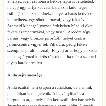
a helyét, idén azonban a hétköznapra is felteheted,
ha épp úgy tartja kedved. Ez a szín különleges
csillogást ad szemeidnek, melyet a hatás kedvéért
kiemelhetsz egy sötét barnával, vagy feketével.
Szemeid kihangsúlyozása érdekében húzd ki őket
fekete szemceruzával, vagy tussal. Arcodra tégy
barnás, vagy bronzos pirosítót, melyet csak a
járomcsontra vigyél fel. Pilláidra, pedig fekete
szempillaspirált használj. Figyelj arra, hogy a szádat
ne hangsúlyozd ki erős rúzsokkal, ha már a szemed
olyan karakteres lett.
A lila sejtelmessége
A lila ezúttal nem csupán a ruhákban, de a smink
palettáiban is megjelenik. A halványlilától, a
burgundin át, a mély lilán keresztül idén bármelyik
árnyalat megengedett most a szemünkön. A szebb