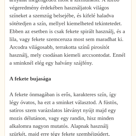
végeredmény érdekében használjatok világos
színeket a szemzúg belsejébe, és kifelé haladva
sötétedjen a szín, mellyel kiemelheted tekintetedet.
Ebben az esetben is csak fekete spirált használj, és a
lila, vagy fekete szemceruza most sem maradhat ki.
Arcodra világosabb, terrakotta színű pirosítót
használj, mely csodásan kiemeli arccsontodat. Ennél
a sminknél elég egy halvány szájfény.
A fekete bujasága
A fekete önmagában is erős, karakteres szín, így
légy óvatos, ha ezt a sminket választod. A füstös,
satíros szem varázslatos látványt nyújt majd egy
mozis délutánon, vagy egy randin, hisz minden
alkalomra nagyon mutatós. Alapnak használj
szürkét, majd erre tégy fekete szemhéjpúdert,