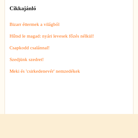
Cikkajánló
Bizarr éttermek a világból
Hűtsd le magad: nyári levesek főzés nélkül!
Csapkodd csalánnal!
Szedjünk szedret!
Meki és 'csirkedenevér' nemzedékek