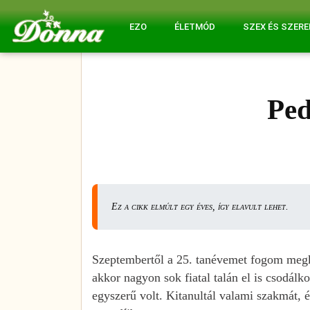
EZO
ÉLETMÓD
SZEX ÉS SZER
Pe
Ez a cikk elmúlt egy éves, így elavult lehet.
Szeptembertől a 25. tanévemet fogom meg
akkor nagyon sok fiatal talán el is csodál
egyszerű volt. Kitanultál valami szakmát, é