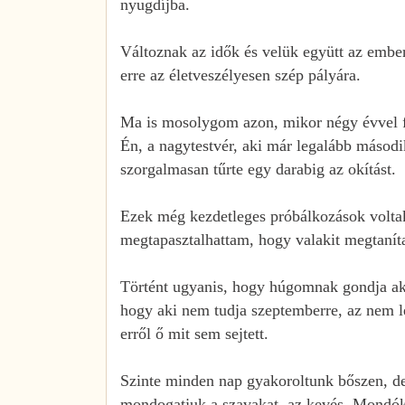
nyugdíjba.
Változnak az idők és velük együtt az embe
erre az életveszélyesen szép pályára.
Ma is mosolygom azon, mikor négy évvel fi
Én, a nagytestvér, aki már legalább másodi
szorgalmasan tűrte egy darabig az okítást.
Ezek még kezdetleges próbálkozások voltak
megtapasztalhattam, hogy valakit megtanít
Történt ugyanis, hogy húgomnak gondja aka
hogy aki nem tudja szeptemberre, az nem leh
erről ő mit sem sejtett.
Szinte minden nap gyakoroltunk bőszen, de
mondogatjuk a szavakat, az kevés. Mondóká