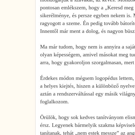
pontosan emlékszem, hogy a „Keresd meg a
sikerélménye, és persze egyben nekem is. Mi
ragyogott a szeme. Én pedig tovább bátoríto
Innentől már ment a dolog, és nagyon büs
Ma már tudom, hogy nem is annyira a saját
olyan képességem, amivel másokat meg tud
arra, hogy gyakoroljon szorgalmasan, mert
Érdekes módon mégsem logopédus lettem, ha
a helyes kiejtés, hiszen a különböző nyelv
aztán a rendszerváltással egy másik világn
foglalkozom.
Örülök, hogy sok kedves tanítványom elism
érsz. Legyenek bármelyik szakma képviselő
tanítanak, tehát „nem estek messze” az ang