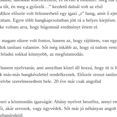
 tűt, én meg a gyűszűt…” kezdetű dalnál volt az első
kor először volt felismerhető egy igazi „r” hang, amit ő ejtet
ttam. Egyre több hangkapcsolatban jött rá a helyes kiejtésre.
zke voltam arra, hogy húgomnál eredményt értem el.
 magam sikere volt fontos, hanem az, hogy rájöttem, van egy
ok tanítani valamire. Sőt még inkább az, hogy rá tudom ven
 feladni sokkal könnyebb, az megfutamodás.
nem nyelvtanár, ami annyiban közel áll hozzá, hogy itt is f
ek más-más hangkészlettel rendelkeznek. Először oroszt taníto
yelvbe szerelmesedtem bele. 20 éve már csak angollal
eri a közmondás igazságát: Ahány nyelvet beszélsz, annyi e
i, akár orvosok, vagy ügyvédek. Sőt már jó néhányan angolt
oltanáruktól.