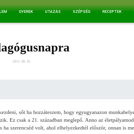
ELEM
GYEREK
UTAZÁS
SZÉPSÉG
RECEPTEK
dagógusnapra
2011. 06. 01.
kezdeni, sőt ha hozzáteszem, hogy egyugyanazon munkahely
kozik. Ez csak a 21. században meglepő. Anno az életpályamod
s ha szerencséd volt, ahol elhelyezkedtél először, onnan is me