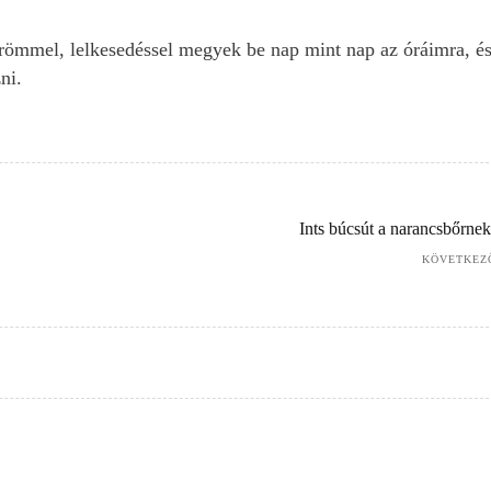
ömmel, lelkesedéssel megyek be nap mint nap az óráimra, é
ni.
Ints búcsút a narancsbőrnek
KÖVETKEZ