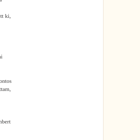
t ki,
ni
ontos
ttam,
mbert