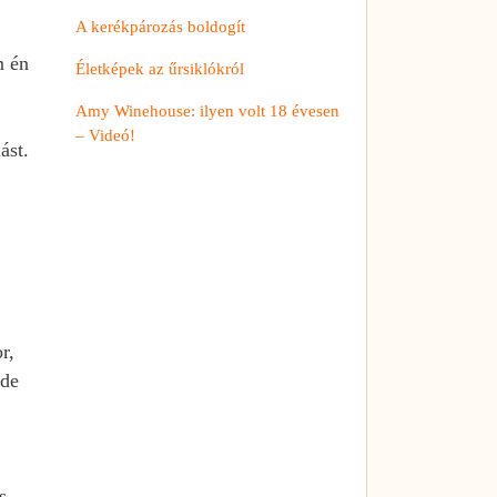
A kerékpározás boldogít
m én
Életképek az űrsiklókról
Amy Winehouse: ilyen volt 18 évesen
– Videó!
ást.
r,
 de
s