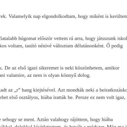
rek. Valamelyik nap elgondolkodtam, hogy miként is kerülte
atalabb húgomat először vettem rá arra, hogy játsszunk iskol
kos voltam, tanító nénivé változtam délutánonként. Ő pedig
. De az első igazi sikeremet is neki köszönhetem, amikor
ani valamire, az nem is olyan könnyű dolog.
dt az „r” hang kiejtésével. Azt mondták neki a beiratkozásko
et első osztályos, hiába iratták be. Persze ez nem volt igaz,
 sehogy se ment. Aztán valahogy rájöttem, hogy hiába
kkal, dalokkal kísérleteztem, és bevált a módszer. Még ma i