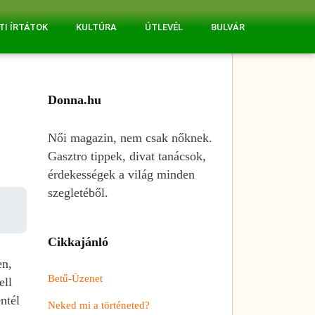
TI ÍRTÁTOK
KULTÚRA
ÚTLEVÉL
BULVÁR
Donna.hu
Női magazin, nem csak nőknek.
Gasztro tippek, divat tanácsok,
érdekességek a világ minden
szegletéből.
Cikkajánló
en,
Betű-Üzenet
ell
ntél
Neked mi a történeted?