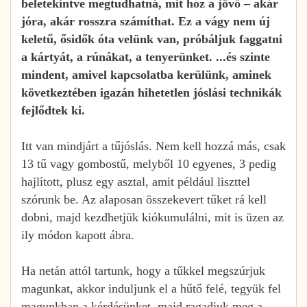
beletekintve megtudhatná, mit hoz a jövő – akár
jóra, akár rosszra számíthat. Ez a vágy nem új
keletű, ősidők óta velünk van, próbáljuk faggatni
a kártyát, a rúnákat, a tenyerünket. ...és szinte
mindent, amivel kapcsolatba kerülünk, aminek
következtében igazán hihetetlen jóslási technikák
fejlődtek ki.
Itt van mindjárt a tűjóslás. Nem kell hozzá más, csak
13 tű vagy gombostű, melyből 10 egyenes, 3 pedig
hajlított, plusz egy asztal, amit például liszttel
szórunk be. Az alaposan összekevert tűket rá kell
dobni, majd kezdhetjük kiókumulálni, mit is üzen az
ily módon kapott ábra.
Ha netán attól tartunk, hogy a tűkkel megszúrjuk
magunkat, akkor induljunk el a hűtő felé, tegyük fel
magunkban a kérdésünket, majd ragadjuk meg a