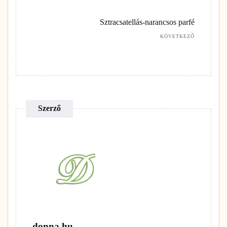
Sztracsatellás-narancsos parfé
KÖVETKEZŐ
Szerző
donna.hu