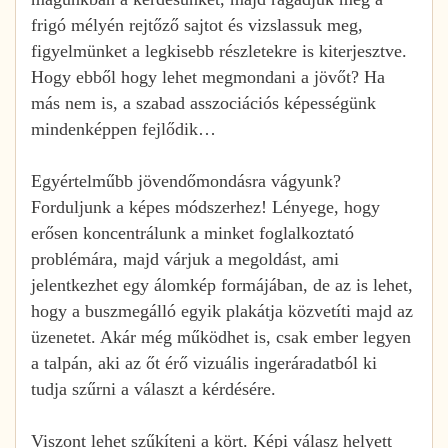
frigó mélyén rejtőző sajtot és vizslassuk meg,
figyelmünket a legkisebb részletekre is kiterjesztve.
Hogy ebből hogy lehet megmondani a jövőt? Ha
más nem is, a szabad asszociációs képességünk
mindenképpen fejlődik…
Egyértelműbb jövendőmondásra vágyunk?
Forduljunk a képes módszerhez! Lényege, hogy
erősen koncentrálunk a minket foglalkoztató
problémára, majd várjuk a megoldást, ami
jelentkezhet egy álomkép formájában, de az is lehet,
hogy a buszmegálló egyik plakátja közvetíti majd az
üzenetet. Akár még működhet is, csak ember legyen
a talpán, aki az őt érő vizuális ingeráradatból ki
tudja szűrni a választ a kérdésére.
Viszont lehet szűkíteni a kört. Képi válasz helyett