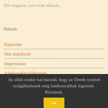
Női magazin, nem csak nőknek.
Rólunk
Kapcsolat
Süti szabályzat
Impresszum
Adatkezelési tájékoztató
Az oldal cookie-kat használ, hogy az Önnek nyújtott
szolgáltatásaink még hatékonyabbak legyenek.
Részletek
.
Donna.hu női magazin © 2026
Donna.hu
OK