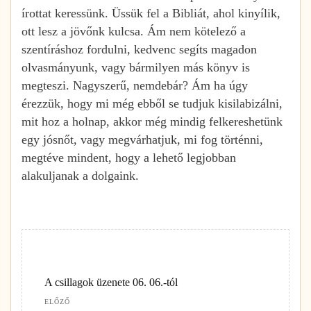
írottat keressünk. Üssük fel a Bibliát, ahol kinyílik,
ott lesz a jövőnk kulcsa. Ám nem kötelező a
szentíráshoz fordulni, kedvenc segíts magadon
olvasmányunk, vagy bármilyen más könyv is
megteszi. Nagyszerű, nemdebár? Ám ha úgy
érezzük, hogy mi még ebből se tudjuk kisilabizálni,
mit hoz a holnap, akkor még mindig felkereshetünk
egy jósnőt, vagy megvárhatjuk, mi fog történni,
megtéve mindent, hogy a lehető legjobban
alakuljanak a dolgaink.
A csillagok üzenete 06. 06.-tól
ELŐZŐ