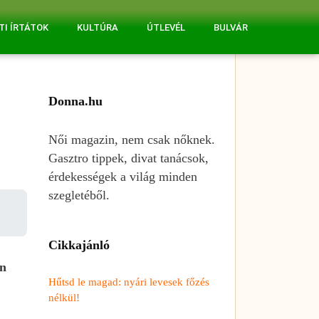
TI ÍRTÁTOK
KULTÚRA
ÚTLEVÉL
BULVÁR
Donna.hu
Női magazin, nem csak nőknek.
Gasztro tippek, divat tanácsok,
érdekességek a világ minden
szegletéből.
Cikkajánló
en
Hűtsd le magad: nyári levesek főzés
nélkül!