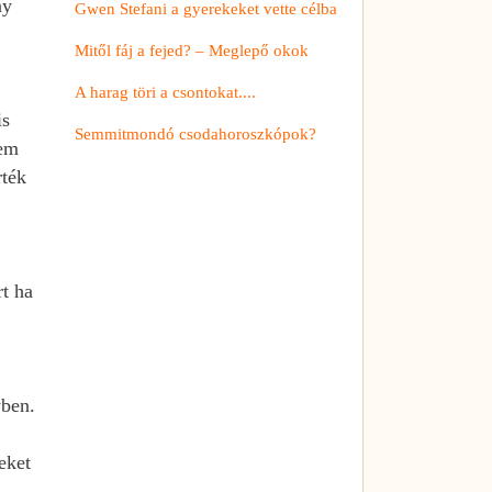
ny
Gwen Stefani a gyerekeket vette célba
Mitől fáj a fejed? – Meglepő okok
A harag töri a csontokat....
is
Semmitmondó csodahoroszkópok?
nem
rték
rt ha
yben.
eket