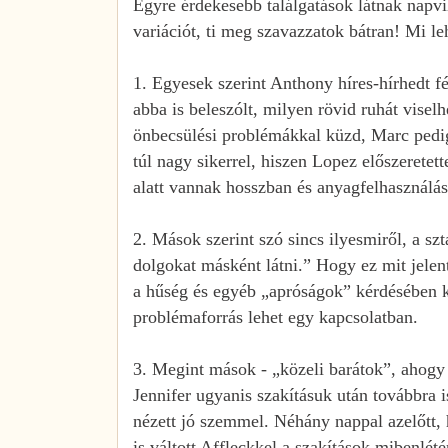
Egyre érdekesebb találgatások látnak napvi
variációt, ti meg szavazzatok bátran! Mi le
1. Egyesek szerint Anthony híres-hírhedt f
abba is beleszólt, milyen rövid ruhát visel
önbecsülési problémákkal küzd, Marc pedig
túl nagy sikerrel, hiszen Lopez előszeretet
alatt vannak hosszban és anyagfelhasználás
2. Mások szerint szó sincs ilyesmiről, a s
dolgokat másként látni.” Hogy ez mit jelen
a hűség és egyéb „apróságok” kérdésében k
problémaforrás lehet egy kapcsolatban.
3. Megint mások - „közeli barátok”, ahogy 
Jennifer ugyanis szakításuk után továbbra i
nézett jó szemmel. Néhány nappal azelőtt, h
is váltott Affleckkel a szakítások mibenlétér