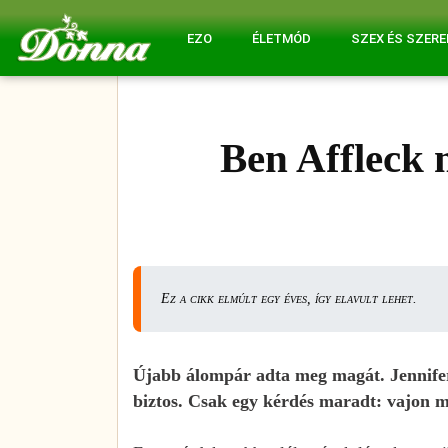
EZO
ÉLETMÓD
SZEX ÉS SZER
Ben Affleck 
Ez a cikk elmúlt egy éves, így elavult lehet.
Újabb álompár adta meg magát. Jennife
biztos. Csak egy kérdés maradt: vajon mi