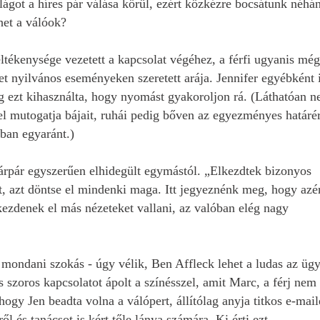
lágot a híres pár válása körül, ezért közkézre bocsátunk néhá
het a válóok?
éltékenysége vezetett a kapcsolat végéhez, a férfi ugyanis még
het nyilvános eseményeken szeretett arája. Jennifer egyébként 
 ezt kihasználta, hogy nyomást gyakoroljon rá. (Láthatóan 
tel mutogatja bájait, ruhái pedig bőven az egyezményes határé
ban egyaránt.)
ztárpár egyszerűen elhidegült egymástól. „Elkezdtek bizonyos
t, azt döntse el mindenki maga. Itt jegyeznénk meg, hogy azé
ezdenek el más nézeteket vallani, az valóban elég nagy
mondani szokás - úgy vélik, Ben Affleck lehet a ludas az üg
s szoros kapcsolatot ápolt a színésszel, amit Marc, a férj nem
ogy Jen beadta volna a válópert, állítólag anyja titkos e-mail
ől és tanácsot is kért tőle lánya számára. Ki érti ezt...