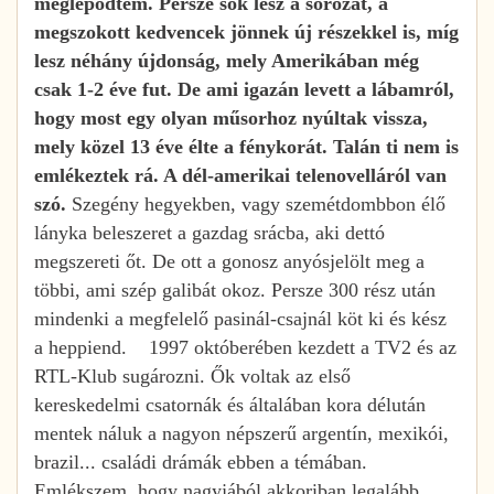
meglepődtem. Persze sok lesz a sorozat, a
megszokott kedvencek jönnek új részekkel is, míg
lesz néhány újdonság, mely Amerikában még
csak 1-2 éve fut. De ami igazán levett a lábamról,
hogy most egy olyan műsorhoz nyúltak vissza,
mely közel 13 éve élte a fénykorát. Talán ti nem is
emlékeztek rá. A dél-amerikai telenovelláról van
szó.
Szegény hegyekben, vagy szemétdombbon élő
lányka beleszeret a gazdag srácba, aki dettó
megszereti őt. De ott a gonosz anyósjelölt meg a
többi, ami szép galibát okoz. Persze 300 rész után
mindenki a megfelelő pasinál-csajnál köt ki és kész
a heppiend. 1997 októberében kezdett a TV2 és az
RTL-Klub sugározni. Ők voltak az első
kereskedelmi csatornák és általában kora délután
mentek náluk a nagyon népszerű argentín, mexikói,
brazil... családi drámák ebben a témában.
Emlékszem, hogy nagyjából akkoriban legalább