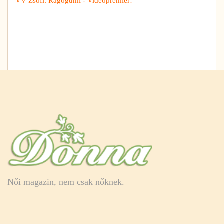
VV Zsófi: Rágógumi - Videopremier!
Női magazin, nem csak nőknek.