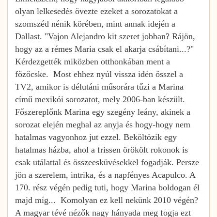
olyan lelkesedés övezte ezeket a sorozatokat a
szomszéd nénik körében, mint annak idején a
Dallast. "Vajon Alejandro kit szeret jobban? Rájön,
hogy az a rémes Maria csak el akarja csábítani...?"
Kérdezgették miközben otthonkában ment a
főzőcske. Most ehhez nyúl vissza idén ősszel a
TV2, amikor is délutáni műsorára tűzi a Marina
című mexikói sorozatot, mely 2006-ban készült.
Főszereplőnk Marina egy szegény leány, akinek a
sorozat elején meghal az anyja és hogy-hogy nem
hatalmas vagyonhoz jut ezzel. Beköltözik egy
hatalmas házba, ahol a frissen örökölt rokonok is
csak utálattal és összeesküvésekkel fogadják. Persze
jön a szerelem, intrika, és a napfényes Acapulco. A
170. rész végén pedig tuti, hogy Marina boldogan él
majd míg... Komolyan ez kell nekünk 2010 végén?
A magyar tévé nézők nagy hányada meg fogja ezt