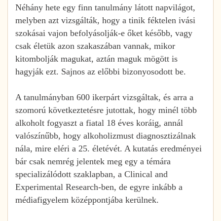
Néhány hete egy finn tanulmány látott napvilágot,
melyben azt vizsgálták, hogy a tinik féktelen ivási
szokásai vajon befolyásolják-e őket később, vagy
csak életük azon szakaszában vannak, mikor
kitombolják magukat, aztán maguk mögött is
hagyják ezt. Sajnos az előbbi bizonyosodott be.
A tanulmányban 600 ikerpárt vizsgáltak, és arra a
szomorú következtetésre jutottak, hogy minél több
alkoholt fogyaszt a fiatal 18 éves koráig, annál
valószínűbb, hogy alkoholizmust diagnosztizálnak
nála, mire eléri a 25. életévét. A kutatás eredményei
bár csak nemrég jelentek meg egy a témára
specializálódott szaklapban, a Clinical and
Experimental Research-ben, de egyre inkább a
médiafigyelem középpontjába kerülnek.