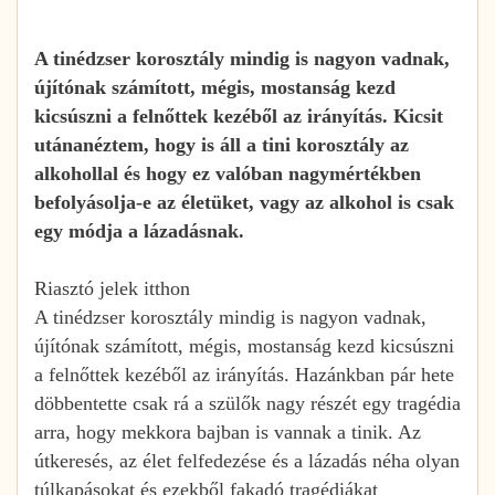
A tinédzser korosztály mindig is nagyon vadnak,
újítónak számított, mégis, mostanság kezd
kicsúszni a felnőttek kezéből az irányítás. Kicsit
utánanéztem, hogy is áll a tini korosztály az
alkohollal és hogy ez valóban nagymértékben
befolyásolja-e az életüket, vagy az alkohol is csak
egy módja a lázadásnak.
Riasztó jelek itthon
A tinédzser korosztály mindig is nagyon vadnak,
újítónak számított, mégis, mostanság kezd kicsúszni
a felnőttek kezéből az irányítás. Hazánkban pár hete
döbbentette csak rá a szülők nagy részét egy tragédia
arra, hogy mekkora bajban is vannak a tinik. Az
útkeresés, az élet felfedezése és a lázadás néha olyan
túlkapásokat és ezekből fakadó tragédiákat