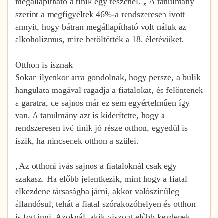
megállapítható a tinik egy részénél. „ A tanulmány
szerint a megfigyeltek 46%-a rendszeresen ivott
annyit, hogy bátran megállapítható volt náluk az
alkoholizmus, mire betöltötték a 18. életévüket.
Otthon is isznak
Sokan ilyenkor arra gondolnak, hogy persze, a bulik
hangulata magával ragadja a fiatalokat, és felöntenek
a garatra, de sajnos már ez sem egyértelműen így
van. A tanulmány azt is kiderítette, hogy a
rendszeresen ivó tinik jó része otthon, egyedül is
iszik, ha nincsenek otthon a szülei.
„Az otthoni ivás sajnos a fiataloknál csak egy
szakasz. Ha előbb jelentkezik, mint hogy a fiatal
elkezdene társaságba járni, akkor valószínűleg
állandósul, tehát a fiatal szórakozóhelyen és otthon
is fog inni. Azoknál, akik viszont előbb kezdenek