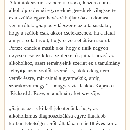
A kutatók szerint ez nem is csoda, hiszen a tinik
alkoholproblémái egyre elmérgesednek világszerte
és a szülők egyre kevésbé hajlandóak tudomást
venni róluk. „Sajnos világszerte az a tapasztalat,
hogy a szülők csak akkor cselekszenek, ha a fiatal
annyira sokat ivott, hogy orvosi ellátásra szorul.
Persze ennek a másik oka, hogy a tinik nagyon
ügyesen cselezik ki a szüleiket és jutnak hozzá az
alkoholhoz, azért reményeink szerint ez a tanulmány
felnyitja azon szülők szemét is, akik eddig nem
vették észre, mit csinál a gyermekük, amíg
szórakozni megy.” – magyarázta Jaakko Kaprio és
Richard J. Rose, a tanulmány két szerzője.
„Sajnos azt is ki kell jelentenünk, hogy az
alkoholizmus diagnosztizálása egyre fiatalabb
korban lehetséges. Sőt, általában már 18 éves korra