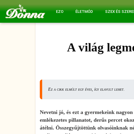
EZO
ÉLETMÓD
SZEX ÉS SZER
A világ leg
Ez a cikk elmúlt egy éves, így elavult lehet.
Nevetni jó, és ezt a gyermekeink nagyon 
emlékezetes pillanatot, derűs percet oko
átélni. Összegyűjtöttünk olvasóinknak né