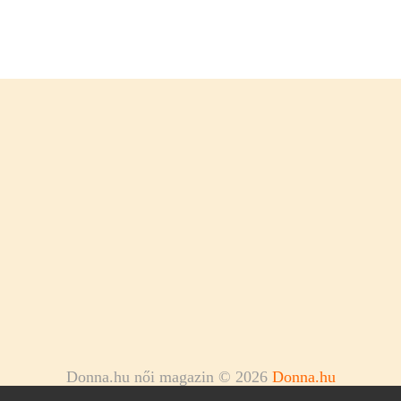
Donna.hu női magazin © 2026
Donna.hu