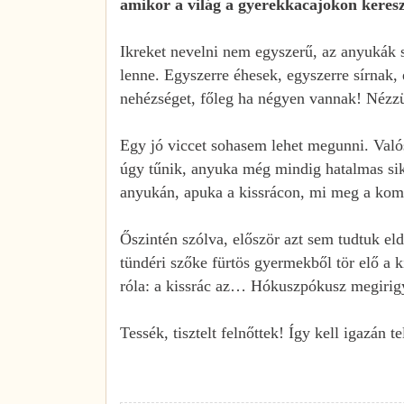
amikor a világ a gyerekkacajokon keres
Ikreket nevelni nem egyszerű, az anyukák 
lenne. Egyszerre éhesek, egyszerre sírnak,
nehézséget, főleg ha négyen vannak! Néz
Egy jó viccet sohasem lehet megunni. Való
úgy tűnik, anyuka még mindig hatalmas sik
anyukán, apuka a kissrácon, mi meg a komp
Őszintén szólva, először azt sem tudtuk el
tündéri szőke fürtös gyermekből tör elő a 
róla: a kissrác az… Hókuszpókusz megiri
Tessék, tisztelt felnőttek! Így kell igazán te