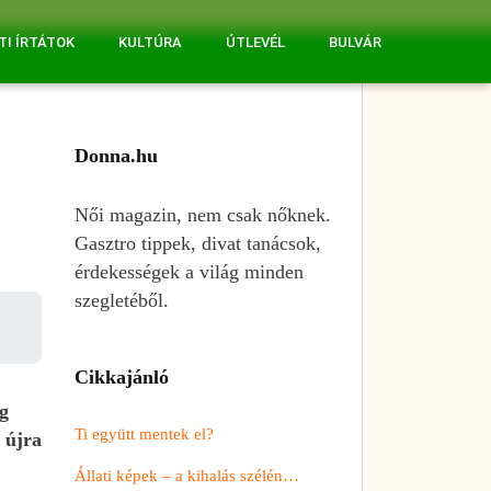
TI ÍRTÁTOK
KULTÚRA
ÚTLEVÉL
BULVÁR
Donna.hu
Női magazin, nem csak nőknek.
Gasztro tippek, divat tanácsok,
érdekességek a világ minden
szegletéből.
Cikkajánló
eg
Ti együtt mentek el?
 újra
Állati képek – a kihalás szélén…