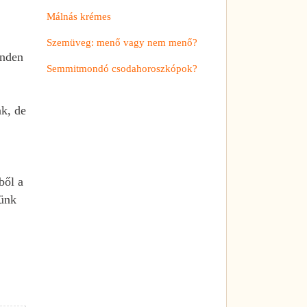
Málnás krémes
Szemüveg: menő vagy nem menő?
inden
Semmitmondó csodahoroszkópok?
ak, de
ből a
tünk