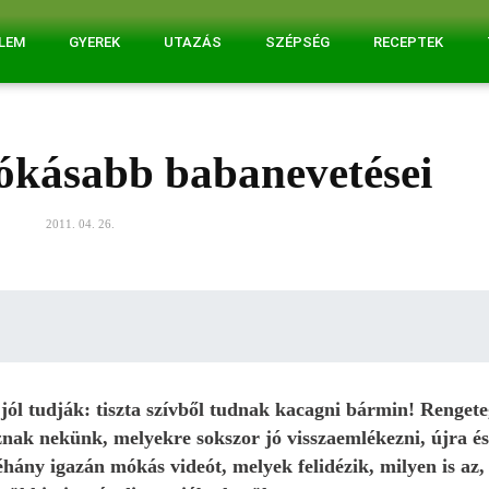
ELEM
GYEREK
UTAZÁS
SZÉPSÉG
RECEPTEK
mókásabb babanevetései
2011. 04. 26.
jól tudják: tiszta szívből tudnak kacagni bármin! Renget
znak nekünk, melyekre sokszor jó visszaemlékezni, újra és
hány igazán mókás videót, melyek felidézik, milyen is az,