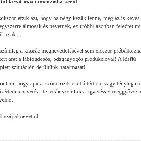
ztül kicsit más dimenzióba kerül…
sokszor érzik azt, hogy ha négy kezük lenne, még az is kevés
 egyszerre álmosak és nevetnek, ez utóbbi azonban feledtet m
zük csak…
színűleg a kissrác megnevettetésével sem először próbálkozn
ert arat a lábfogdosós, odagagyogós produkcióval! A kisfiú
lett szituáción derültünk hatalmasat!
dönteni, hogy apuka szórakozik-e a háttérben, vagy tényleg eb
kísérteties nevetés, de aztán szemfüles figyeléssel meggyőződ
gyelné…
li szájjal nevetni!