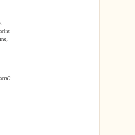
s
orint
nne,
orra?