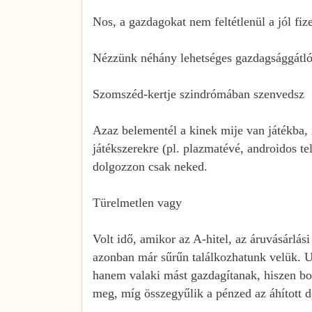
Nos, a gazdagokat nem feltétlenül a jól fi
Nézzünk néhány lehetséges gazdagsággátló
Szomszéd-kertje szindrómában szenvedsz
Azaz belementél a kinek mije van játékba,
játékszerekre (pl. plazmatévé, androidos te
dolgozzon csak neked.
Türelmetlen vagy
Volt idő, amikor az A-hitel, az áruvásárlá
azonban már sűrűn találkozhatunk velük. U
hanem valaki mást gazdagítanak, hiszen bo
meg, míg összegyűlik a pénzed az áhított d