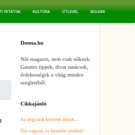
TI ÍRTÁTOK
KULTÚRA
ÚTLEVÉL
BULVÁR
Donna.hu
Női magazin, nem csak nőknek.
Gasztro tippek, divat tanácsok,
érdekességek a világ minden
szegletéből.
Cikkajánló
Az angyalok köztünk járnak…
l
Ősz vagyok, és büszkén viselem!