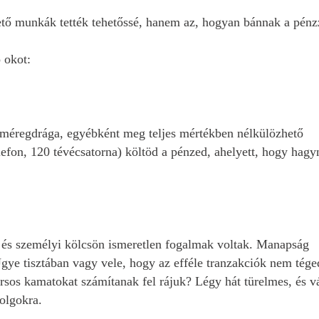
zető munkák tették tehetőssé, hanem az, hogyan bánnak a pénz
 okot:
 méregdrága, egyébként meg teljes mértékben nélkülözhető
lefon, 120 tévécsatorna) költöd a pénzed, ahelyett, hogy hagy
si és személyi kölcsön ismeretlen fogalmak voltak. Manapság
gye tisztában vagy vele, hogy az efféle tranzakciók nem tége
rsos kamatokat számítanak fel rájuk? Légy hát türelmes, és v
olgokra.