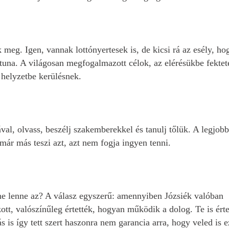
eg. Igen, vannak lottónyertesek is, de kicsi rá az esély, ho
una. A világosan megfogalmazott célok, az elérésükbe fektet
 helyzetbe kerülésnek.
al, olvass, beszélj szakemberekkel és tanulj tőlük. A legjobb
már más teszi azt, azt nem fogja ingyen tenni.
 ne lenne az? A válasz egyszerű: amennyiben Józsiék valóban
ott, valószínűleg értették, hogyan működik a dolog. Te is ért
s is így tett szert haszonra nem garancia arra, hogy veled is e