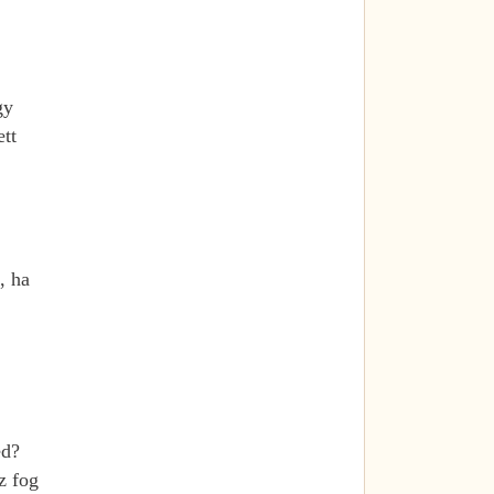
gy
ett
, ha
ed?
z fog