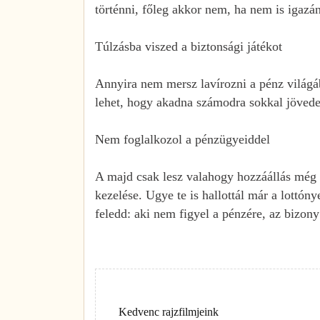
történni, főleg akkor nem, ha nem is igazán
Túlzásba viszed a biztonsági játékot
Annyira nem mersz lavírozni a pénz világá
lehet, hogy akadna számodra sokkal jövede
Nem foglalkozol a pénzügyeiddel
A majd csak lesz valahogy hozzáállás még 
kezelése. Ugye te is hallottál már a lottón
feledd: aki nem figyel a pénzére, az bizony
Kedvenc rajzfilmjeink