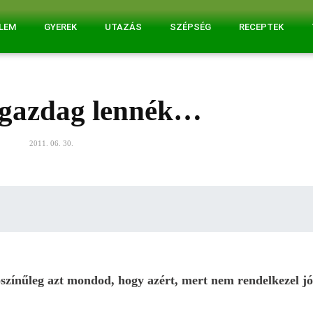
ELEM
GYEREK
UTAZÁS
SZÉPSÉG
RECEPTEK
 gazdag lennék…
2011. 06. 30.
ínűleg azt mondod, hogy azért, mert nem rendelkezel jó