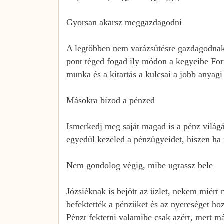
Gyorsan akarsz meggazdagodni
A legtöbben nem varázsütésre gazdagodnak m
pont téged fogad ily módon a kegyeibe Fort
munka és a kitartás a kulcsai a jobb anyagi
Másokra bízod a pénzed
Ismerkedj meg saját magad is a pénz világáv
egyedül kezeled a pénzügyeidet, hiszen ha 
Nem gondolog végig, mibe ugrassz bele
Józsiéknak is bejött az üzlet, nekem miért
befektették a pénzüket és az nyereséget hoz
Pénzt fektetni valamibe csak azért, mert má