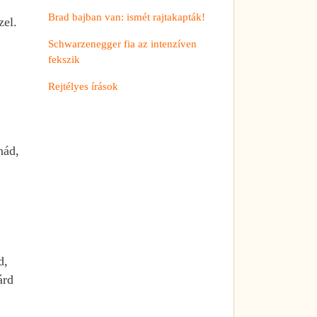
Brad bajban van: ismét rajtakapták!
zel.
Schwarzenegger fia az intenzíven
fekszik
Rejtélyes írások
nád,
d,
árd