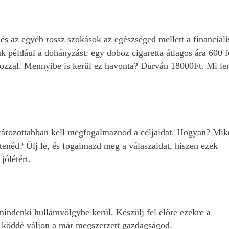
 és az egyéb rossz szokások az egészséged mellett a financiáli
k például a dohányzást: egy doboz cigaretta átlagos ára 600 f
ozzal. Mennyibe is kerül ez havonta? Durván 18000Ft. Mi le
atározottabban kell megfogalmaznod a céljaidat. Hogyan? Mik
enéd? Ülj le, és fogalmazd meg a válaszaidat, hiszen ezek
jólétért.
indenki hullámvölgybe kerül. Készülj fel előre ezekre a
t köddé váljon a már megszerzett gazdagságod.