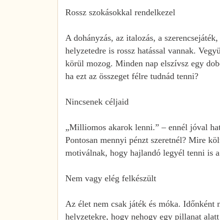
Rossz szokásokkal rendelkezel
A dohányzás, az italozás, a szerencsejáték,
helyzetedre is rossz hatással vannak. Vegyü
körül mozog. Minden nap elszívsz egy dob
ha ezt az összeget félre tudnád tenni?
Nincsenek céljaid
„Milliomos akarok lenni.” – ennél jóval h
Pontosan mennyi pénzt szeretnél? Mire költ
motiválnak, hogy hajlandó legyél tenni is a 
Nem vagy elég felkészült
Az élet nem csak játék és móka. Időnként m
helyzetekre, hogy nehogy egy pillanat alat