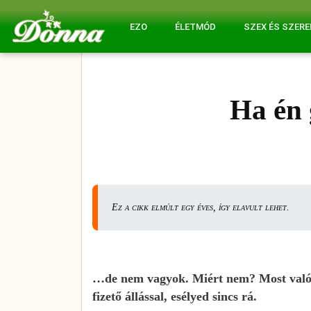
EZO
ÉLETMÓD
SZEX ÉS SZER
Ha én
Ez a cikk elmúlt egy éves, így elavult lehet.
…de nem vagyok. Miért nem? Most valósz
fizető állással, esélyed sincs rá.