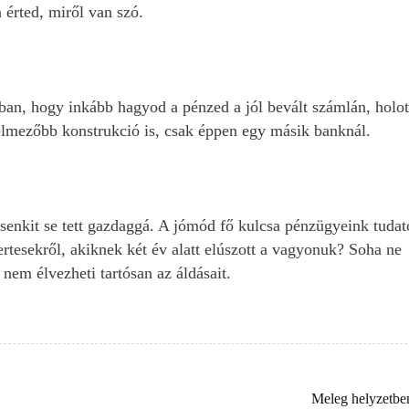
 érted, miről van szó.
ban, hogy inkább hagyod a pénzed a jól bevált számlán, holot
lmezőbb konstrukció is, csak éppen egy másik banknál.
senkit se tett gazdaggá. A jómód fő kulcsa pénzügyeink tudat
yertesekről, akiknek két év alatt elúszott a vagyonuk? Soha ne
 nem élvezheti tartósan az áldásait.
Meleg helyzetbe