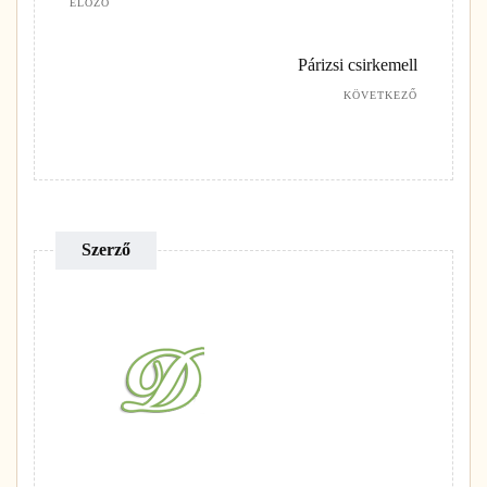
ELŐZŐ
Párizsi csirkemell
KÖVETKEZŐ
Szerző