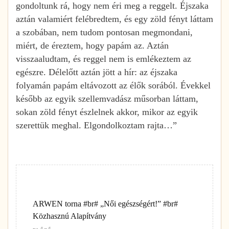
gondoltunk rá, hogy nem éri meg a reggelt. Éjszaka
aztán valamiért felébredtem, és egy zöld fényt láttam
a szobában, nem tudom pontosan megmondani,
miért, de éreztem, hogy papám az. Aztán
visszaaludtam, és reggel nem is emlékeztem az
egészre. Délelőtt aztán jött a hír: az éjszaka
folyamán papám eltávozott az élők sorából. Évekkel
később az egyik szellemvadász műsorban láttam,
sokan zöld fényt észlelnek akkor, mikor az egyik
szerettük meghal. Elgondolkoztam rajta…”
ARWEN torna #br# „Női egészségért!” #br#
Közhasznú Alapítvány