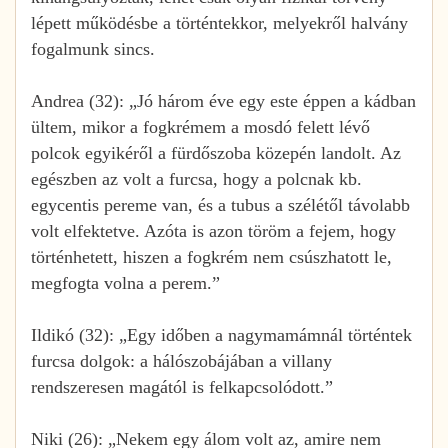
lépett működésbe a történtekkor, melyekről halvány
fogalmunk sincs.
Andrea (32): „Jó három éve egy este éppen a kádban
ültem, mikor a fogkrémem a mosdó felett lévő
polcok egyikéről a fürdőszoba közepén landolt. Az
egészben az volt a furcsa, hogy a polcnak kb.
egycentis pereme van, és a tubus a szélétől távolabb
volt elfektetve. Azóta is azon töröm a fejem, hogy
történhetett, hiszen a fogkrém nem csúszhatott le,
megfogta volna a perem.”
Ildikó (32): „Egy időben a nagymamámnál történtek
furcsa dolgok: a hálószobájában a villany
rendszeresen magától is felkapcsolódott.”
Niki (26): „Nekem egy álom volt az, amire nem