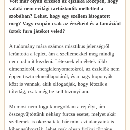
Volt már olyan érzésed az éjszaka közepén, hogy
valaki nem evilági tartózkodik melletted a
szobában? Lehet, hogy egy szellem látogatott
meg? Vagy csupán csak az érzékeid és a fantáziád
űztek fura játékot veled?
A tudomány mára számos misztikus jelenségről
lerántotta a leplet, ám a szellemekkel még mindig
nem tud mit kezdeni. Léteznek elméletek több
dimenzióról, energialenyomatokról, az észlelők nem
éppen tiszta elmeállapotáról, és a nagy koponyák
közt is vannak, akik elfogadják, hogy létezik a
túlvilág, csak még be kell bizonyítani.
Mi most nem fogjuk megoldani a rejtélyt, ám
összegyűjtöttünk néhány furcsa esetet, melyet akár
szellemek is okozhattak, bár mint azt alanyaink is
kihangsúlyozták, lehet csak olyan fizikai törvény