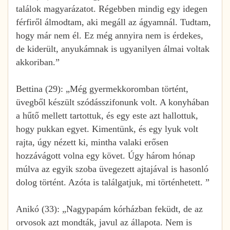
találok magyarázatot. Régebben mindig egy idegen
férfiről álmodtam, aki megáll az ágyamnál. Tudtam,
hogy már nem él. Ez még annyira nem is érdekes,
de kiderült, anyukámnak is ugyanilyen álmai voltak
akkoriban.”
Bettina (29): „Még gyermekkoromban történt,
üvegből készült szódásszifonunk volt. A konyhában
a hűtő mellett tartottuk, és egy este azt hallottuk,
hogy pukkan egyet. Kimentünk, és egy lyuk volt
rajta, úgy nézett ki, mintha valaki erősen
hozzávágott volna egy követ. Úgy három hónap
múlva az egyik szoba üvegezett ajtajával is hasonló
dolog történt. Azóta is találgatjuk, mi történhetett. ”
Anikó (33): „Nagypapám kórházban feküdt, de az
orvosok azt mondták, javul az állapota. Nem is