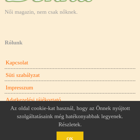
Női magazin, nem csak nőknek.
Rólunk
Kapcsolat
Süti szabályzat
Impresszum
Adatkezelési tájékoztató
Az oldal cookie-kat használ, hogy az Önnek nyújtott
szolgáltatásaink még hatékonyabbak legyenek.
Részletek
.
Donna.hu női magazin © 2026
Donna.hu
OK