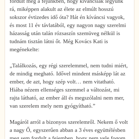
fordult meg a fejünkben, hogy kíváncsiak legyünk
rá, miképpen alakult az élete az elmúlt hosszú
sokszor évtizedes idő óta? Hát én kíváncsi vagyok,
és most 11 év távlatából, egy nagyon nagy szerelmi
házasság után talán rózsaszín szemüveg nélkül is
tudnám tisztán látni őt. Még Kovács Kati is
megénekelte:
„Találkozás, egy régi szerelemmel, nem tudni miért,
de mindig megható. Idővel mindent másképp lát az
ember, de azt, hogy szép volt… nem vitatható.
Hiába nézem ellenséges szemmel a változást, mi
rajta látható, az ember áll és megszólalni nem mer,
van szerelem mely nem gyógyítható.”
Magáról arról a bizonyos szerelemről. Nekem ő volt
a nagy Ő, egyszerűen abban a 3 éves együttélésben
meg sem fordult a fejemben, hogy nem vele fogom