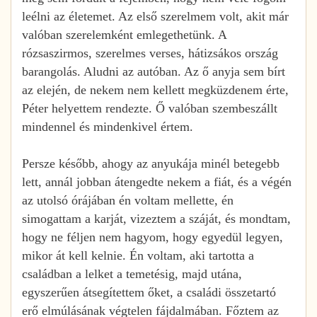
leélni az életemet. Az első szerelmem volt, akit már
valóban szerelemként emlegethetünk. A
rózsaszirmos, szerelmes verses, hátizsákos ország
barangolás. Aludni az autóban. Az ő anyja sem bírt
az elején, de nekem nem kellett megküzdenem érte,
Péter helyettem rendezte. Ő valóban szembeszállt
mindennel és mindenkivel értem.
Persze később, ahogy az anyukája minél betegebb
lett, annál jobban átengedte nekem a fiát, és a végén
az utolsó órájában én voltam mellette, én
simogattam a karját, vizeztem a száját, és mondtam,
hogy ne féljen nem hagyom, hogy egyedül legyen,
mikor át kell kelnie. Én voltam, aki tartotta a
családban a lelket a temetésig, majd utána,
egyszerűen átsegítettem őket, a családi összetartó
erő elmúlásának végtelen fájdalmában. Főztem az