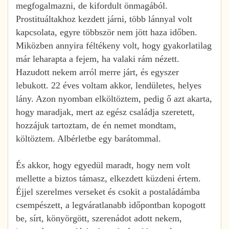
megfogalmazni, de kifordult önmagából.
Prostituáltakhoz kezdett járni, több lánnyal volt
kapcsolata, egyre többször nem jött haza időben.
Miközben annyira féltékeny volt, hogy gyakorlatilag
már leharapta a fejem, ha valaki rám nézett.
Hazudott nekem arról merre járt, és egyszer
lebukott. 22 éves voltam akkor, lendületes, helyes
lány. Azon nyomban elköltöztem, pedig ő azt akarta,
hogy maradjak, mert az egész családja szeretett,
hozzájuk tartoztam, de én nemet mondtam,
költöztem. Albérletbe egy barátommal.
És akkor, hogy egyedül maradt, hogy nem volt
mellette a biztos támasz, elkezdett küzdeni értem.
Éjjel szerelmes verseket és csokit a postaládámba
csempészett, a legváratlanabb időpontban kopogott
be, sírt, könyörgött, szerenádot adott nekem,