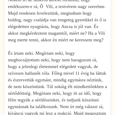
emlékszem-e rá, Ő Vili, a testvérem nagy szerelme.
Majd rendesen leveleztünk, megtudtam hogy
boldog, nagy családja van rengeteg gyerekkel és ő is
elégedetten nyugtázta, hogy Ancsa is jól van. És
akkor megkérdeztem magamtól, miért ne? Ha a Vili
meg merte tenni, akkor én miért ne keressem meg?
És írtam neki. Megírtam neki, hogy
megbocsájtottam neki, hogy nem haragszom rá,
hogy a jelenlegi életemmel elégedett vagyok, de
szívesen hallanék róla. Főleg mivel 11 évig ha láttuk
és észrevettük egymást, mindig egymásra néztünk,
de nem köszöntünk. Túl sokáig élt mindkettőnkben a
sértődöttség. Megírtam neki, hogy itt az idő, hogy
félre tegyük a sérüléseinket, és tudjunk köszönni
egymásnak ha találkozunk. Nem írt még választ rá,
kíváncsi vagyok mi lesz a reakció. Majd megosztom