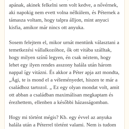
apának, akinek felkelni sem volt kedve, a nővérnek,
aki napokig nem evett volna nélkülem, és Péternek a
támasza voltam, hogy talpra álljon, mint anyuci
kisfia, amikor már nincs ott anyuka.
Sosem felejtem el, mikor urnát mentünk választani a
temetkezési vállalkozóhoz, ők ott vitába szálltak,
hogy milyen színű legyen, én csak néztem, hogy
lehet egy ilyen rendes asszony halála után három
nappal így vitázni. És akkor a Péter apja azt mondta,
„Ági, te is mond el a véleményedet, hiszen te már a
családhoz tartozol. „ Ez egy olyan mondat volt, amit
ott abban a családban maximálisan megkaptam és
érezhettem, ellenben a későbbi házasságomban.
Hogy mi történt mégis? Kb. egy évvel az anyuka
halála után a Péterrel történt valami. Nem is tudom