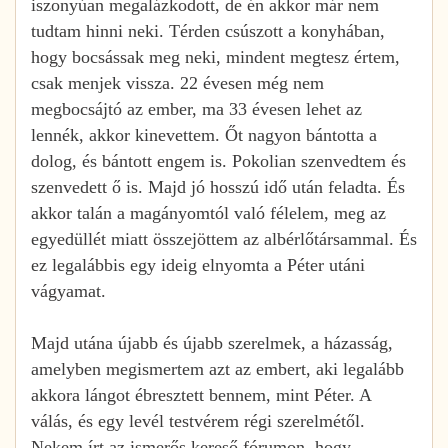
iszonyúan megalázkodott, de én akkor már nem
tudtam hinni neki. Térden csúszott a konyhában,
hogy bocsássak meg neki, mindent megtesz értem,
csak menjek vissza. 22 évesen még nem
megbocsájtó az ember, ma 33 évesen lehet az
lennék, akkor kinevettem. Őt nagyon bántotta a
dolog, és bántott engem is. Pokolian szenvedtem és
szenvedett ő is. Majd jó hosszú idő után feladta. És
akkor talán a magányomtól való félelem, meg az
egyedüllét miatt összejöttem az albérlőtársammal. És
ez legalábbis egy ideig elnyomta a Péter utáni
vágyamat.
Majd utána újabb és újabb szerelmek, a házasság,
amelyben megismertem azt az embert, aki legalább
akkora lángot ébresztett bennem, mint Péter. A
válás, és egy levél testvérem régi szerelmétől.
Nekem írt az ismerős kereső fórumon, hogy