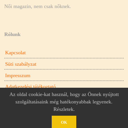
Női magazin, nem csak nőknek.
Rólunk
Kapcsolat
Süti szabályzat
Impresszum
Adatkezelési tájékoztató
Az oldal cookie-kat használ, hogy az Önnek nyújtott
szolgáltatásaink még hatékonyabbak legyenek.
Részletek
.
Donna.hu női magazin © 2026
Donna.hu
OK