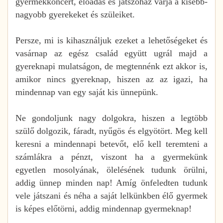
gyermekkoncert, előadás és játszóház várja a kisebb-
nagyobb gyerekeket és szüleiket.
Persze, mi is kihasználjuk ezeket a lehetőségeket és
vasárnap az egész család együtt ugrál majd a
gyereknapi mulatságon, de megtennénk ezt akkor is,
amikor nincs gyereknap, hiszen az az igazi, ha
mindennap van egy saját kis ünnepünk.
Ne gondoljunk nagy dolgokra, hiszen a legtöbb
szülő dolgozik, fáradt, nyűgös és elgyötört. Meg kell
keresni a mindennapi betevőt, elő kell teremteni a
számlákra a pénzt, viszont ha a gyermekünk
egyetlen mosolyának, ölelésének tudunk örülni,
addig ünnep minden nap! Amíg önfeledten tudunk
vele játszani és néha a saját lelkünkben élő gyermek
is képes előtörni, addig mindennap gyermeknap!