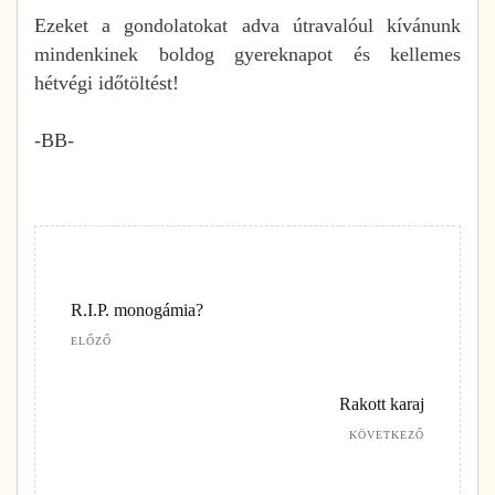
Ezeket a gondolatokat adva útravalóul kívánunk
mindenkinek boldog gyereknapot és kellemes
hétvégi időtöltést!
-BB-
R.I.P. monogámia?
ELŐZŐ
Rakott karaj
KÖVETKEZŐ