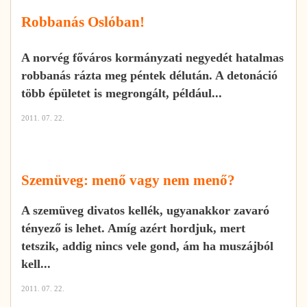
Robbanás Oslóban!
A norvég főváros kormányzati negyedét hatalmas
robbanás rázta meg péntek délután. A detonáció
több épületet is megrongált, például...
2011. 07. 22.
Szemüveg: menő vagy nem menő?
A szemüveg divatos kellék, ugyanakkor zavaró
tényező is lehet. Amíg azért hordjuk, mert
tetszik, addig nincs vele gond, ám ha muszájból
kell...
2011. 07. 22.