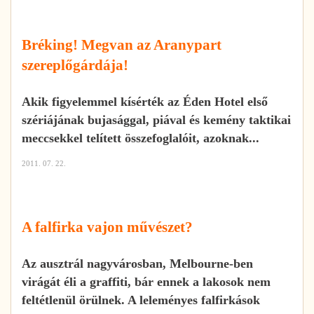
Bréking! Megvan az Aranypart
szereplőgárdája!
Akik figyelemmel kísérték az Éden Hotel első
szériájának bujasággal, piával és kemény taktikai
meccsekkel telített összefoglalóit, azoknak...
2011. 07. 22.
A falfirka vajon művészet?
Az ausztrál nagyvárosban, Melbourne-ben
virágát éli a graffiti, bár ennek a lakosok nem
feltétlenül örülnek. A leleményes falfirkások