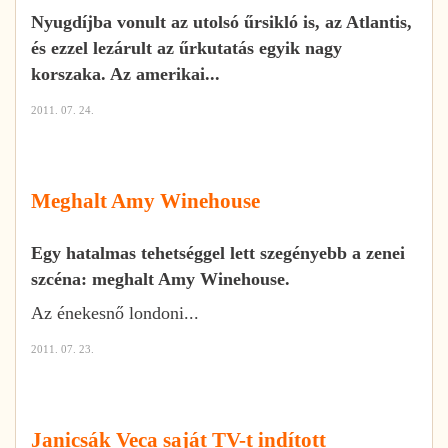
Nyugdíjba vonult az utolsó űrsikló is, az Atlantis,
és ezzel lezárult az űrkutatás egyik nagy
korszaka. Az amerikai...
2011. 07. 24.
Meghalt Amy Winehouse
Egy hatalmas tehetséggel lett szegényebb a zenei
szcéna: meghalt Amy Winehouse.
Az énekesnő londoni...
2011. 07. 23.
Janicsák Veca saját TV-t indított