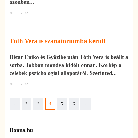
azonban...
2011. 07. 22.
Tóth Vera is szanatóriumba került
Détár Enikő és Győzike után Tóth Vera is beállt a
sorba. Jobban mondva kidőlt onnan. Körkép a
celebek pszichológiai állapotáról. Szerinted...
2011. 07. 22.
Previous
Next
4
«
2
3
5
6
»
Donna.hu