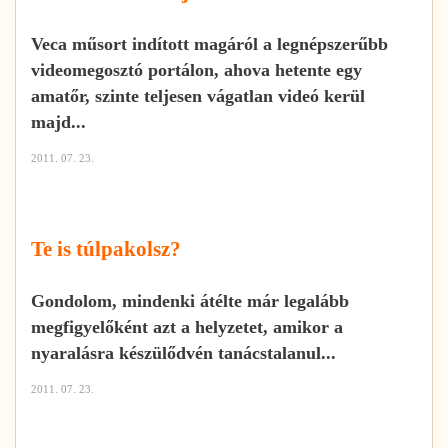
Veca műsort indított magáról a legnépszerűbb
videomegosztó portálon, ahova hetente egy
amatőr, szinte teljesen vágatlan videó kerül
majd...
2011. 07. 23.
Te is túlpakolsz?
Gondolom, mindenki átélte már legalább
megfigyelőként azt a helyzetet, amikor a
nyaralásra készülődvén tanácstalanul...
2011. 07. 23.