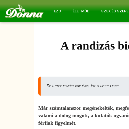
EZO
ÉLETMÓD
SZEX ÉS SZER
A randizás bi
Ez a cikk elmúlt egy éves, így elavult lehet.
Már számtalanszor megénekelték, megfest
valami a dolog mögött, a kutatók ugyanis 
férfiak figyelmét.