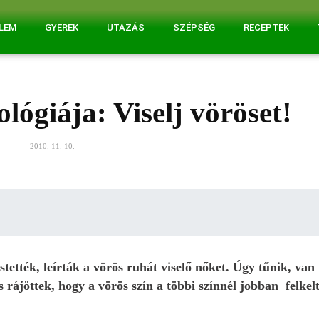
ELEM
GYEREK
UTAZÁS
SZÉPSÉG
RECEPTEK
ológiája: Viselj vöröset!
2010. 11. 10.
ették, leírták a vörös ruhát viselő nőket. Úgy tűnik, van
rájöttek, hogy a vörös szín a többi színnél jobban felkelt