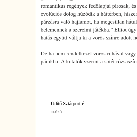
romantikus regények fedőlapjai pirosak, és 
evolúciós dolog húzódik a háttérben, hisze
párzásra való hajlamot, ha megcsillan hátu
belemennek a szerelmi játékba.” Elliot úgy 
hatás együtt váltja ki a vörös színre adott 
De ha nem rendelkezel vörös ruhával vagy 
pánikba. A kutatók szerint a sötét rózsaszínn
Üdítő Sztárportré
ELŐZŐ