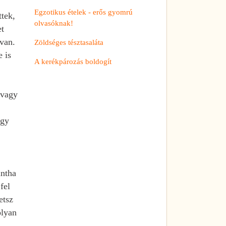
Egzotikus ételek - erős gyomrú
ttek,
olvasóknak!
et
 van.
Zöldséges tésztasaláta
 is
A kerékpározás boldogít
 vagy
ogy
intha
fel
etsz
olyan