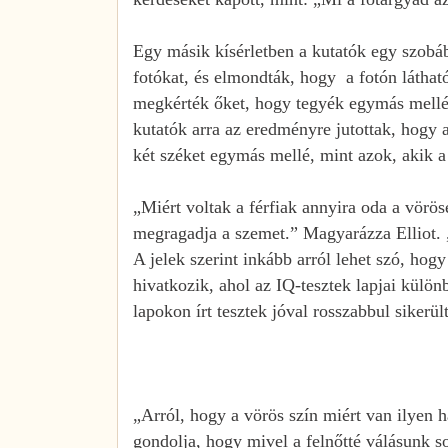
Egy másik kísérletben a kutatók egy szobába
fotókat, és elmondták, hogy a fotón látha
megkérték őket, hogy tegyék egymás mellé 
kutatók arra az eredményre jutottak, hogy a
két széket egymás mellé, mint azok, akik a
„Miért voltak a férfiak annyira oda a vör
megragadja a szemet.” Magyarázza Elliot. „
A jelek szerint inkább arról lehet szó, hog
hivatkozik, ahol az IQ-tesztek lapjai külö
lapokon írt tesztek jóval rosszabbul sikerü
„Arról, hogy a vörös szín miért van ilyen ha
gondolja, hogy mivel a felnőtté válásunk s