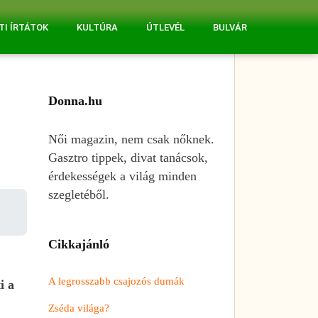
TI ÍRTÁTOK
KULTÚRA
ÚTLEVÉL
BULVÁR
Donna.hu
Női magazin, nem csak nőknek.
Gasztro tippek, divat tanácsok,
érdekességek a világ minden
szegletéből.
Cikkajánló
A legrosszabb csajozós dumák
i a
Zséda világa?