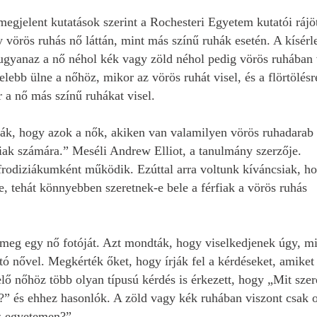
gjelent kutatások szerint a Rochesteri Egyetem kutatói rájö
 vörös ruhás nő láttán, mint más színű ruhák esetén. A kísérl
 ugyanaz a nő néhol kék vagy zöld néhol pedig vörös ruhában
ebb ülne a nőhöz, mikor az vörös ruhát visel, és a flörtölésre
 a nő más színű ruhákat visel.
ták, hogy azok a nők, akiken van valamilyen vörös ruhadarab
rfiak számára.” Meséli Andrew Elliot, a tanulmány szerzője.
afrodiziákumként működik. Ezúttal arra voltunk kíváncsiak, h
-e, tehát könnyebben szeretnek-e bele a férfiak a vörös ruhás
 meg egy nő fotóját. Azt mondták, hogy viselkedjenek úgy, m
ó nővel. Megkérték őket, hogy írják fel a kérdéseket, amiket 
lő nőhöz több olyan típusú kérdés is érkezett, hogy „Mit szer
n?” és ehhez hasonlók. A zöld vagy kék ruhában viszont csak 
az egyetemen?”