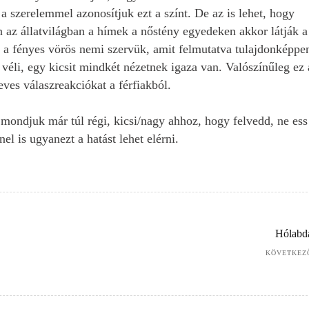
a szerelemmel azonosítjuk ezt a színt. De az is lehet, hogy
n az állatvilágban a hímek a nőstény egyedeken akkor látják a
l a fényes vörös nemi szervük, amit felmutatva tulajdonképpe
véli, egy kicsit mindkét nézetnek igaza van. Valószínűleg ez 
heves válaszreakciókat a férfiakból.
mondjuk már túl régi, kicsi/nagy ahhoz, hogy felvedd, ne ess
el is ugyanezt a hatást lehet elérni.
Hólabd
KÖVETKEZ