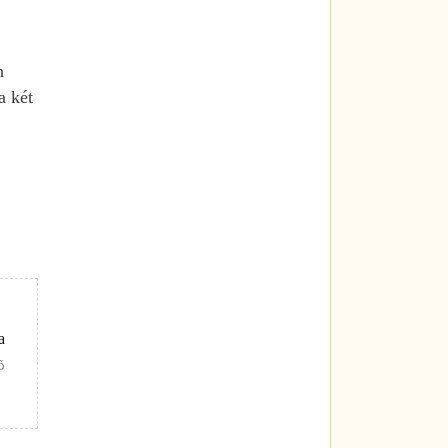
n
a két
a
Ő