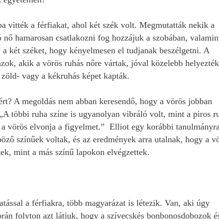
 vitték a férfiakat, ahol két szék volt. Megmutatták nekik a
tó nő hamarosan csatlakozni fog hozzájuk a szobában, valamin
a két széket, hogy kényelmesen el tudjanak beszélgetni. A
zok, akik a vörös ruhás nőre vártak, jóval közelebb helyezték
 zöld- vagy a kékruhás képet kapták.
ösért? A megoldás nem abban keresendő, hogy a vörös jobban
A többi ruha színe is ugyanolyan vibráló volt, mint a piros r
y a vörös elvonja a figyelmet.” Elliot egy korábbi tanulmányr
nböző színűek voltak, és az eredmények arra utalnak, hogy a v
ltek, mint a más színű lapokon elvégzettek.
tással a férfiakra, több magyarázat is létezik. Van, aki úgy
orán folyton azt látjuk, hogy a szívecskés bonbonosdobozok é