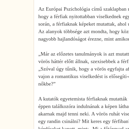
Az Európai Pszichológia című szaklapban me
hogy a férfiak nyitottabban viselkednek egy
során, a férfiaknak képeket mutattak, ahol
Az alanyok többsége azt mondta, hogy közel
nagyobb hajlandóságot érezne, mint amikor
„Már az előzetes tanulmányok is azt mutat
vörös háttér előtt állnak, szexisebbek a fé
„Szóval úgy tűnik, hogy a vörös egyfajta 
vajon a romantikus viselkedést is elősegíti
nőkbe?”
A kutatók egyetemista férfiaknak mutatták
éppen találkozóra indulnának a képen láthat
akarnak majd tenni neki. A vörös ruhát vise
egy randin csinálni? Mit keres egy férfiba
kérdéseket kapott, mint: „Mi a főtárgyad 