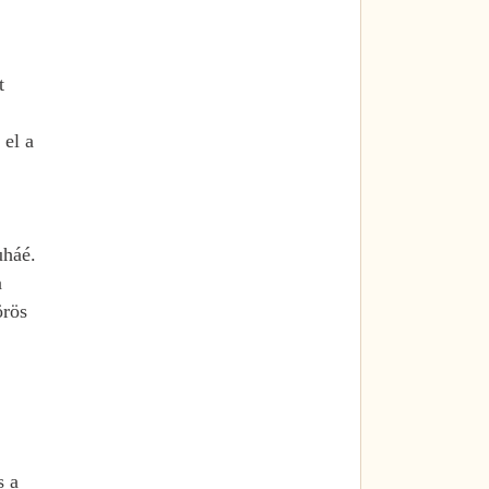
t
 el a
uháé.
a
örös
s a