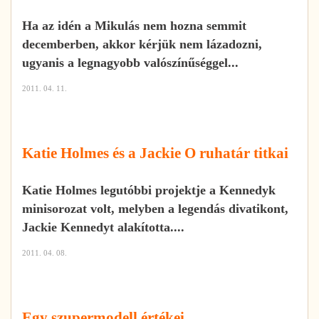
Ha az idén a Mikulás nem hozna semmit
decemberben, akkor kérjük nem lázadozni,
ugyanis a legnagyobb valószínűséggel...
2011. 04. 11.
Katie Holmes és a Jackie O ruhatár titkai
Katie Holmes legutóbbi projektje a Kennedyk
minisorozat volt, melyben a legendás divatikont,
Jackie Kennedyt alakította....
2011. 04. 08.
Egy szupermodell értékei