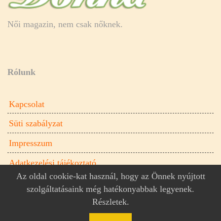
Női magazin, nem csak nőknek.
Rólunk
Kapcsolat
Süti szabályzat
Impresszum
Adatkezelési tájékoztató
Az oldal cookie-kat használ, hogy az Önnek nyújtott
szolgáltatásaink még hatékonyabbak legyenek.
Részletek
.
Donna.hu női magazin © 2026
Donna.hu