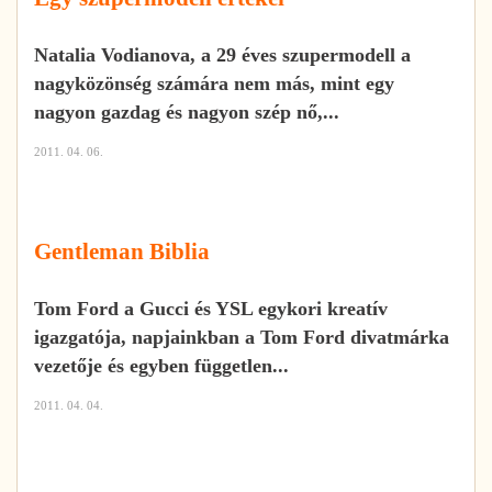
Natalia Vodianova, a 29 éves szupermodell a
nagyközönség számára nem más, mint egy
nagyon gazdag és nagyon szép nő,...
2011. 04. 06.
Gentleman Biblia
Tom Ford a Gucci és YSL egykori kreatív
igazgatója, napjainkban a Tom Ford divatmárka
vezetője és egyben független...
2011. 04. 04.