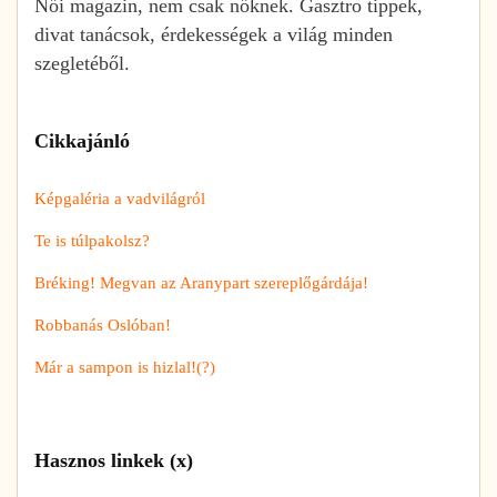
Női magazin, nem csak nőknek. Gasztro tippek,
divat tanácsok, érdekességek a világ minden
szegletéből.
Cikkajánló
Képgaléria a vadvilágról
Te is túlpakolsz?
Bréking! Megvan az Aranypart szereplőgárdája!
Robbanás Oslóban!
Már a sampon is hizlal!(?)
Hasznos linkek (x)