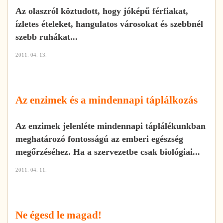
Az olaszról köztudott, hogy jóképű férfiakat,
ízletes ételeket, hangulatos városokat és szebbnél
szebb ruhákat...
2011. 04. 13.
Az enzimek és a mindennapi táplálkozás
Az enzimek jelenléte mindennapi táplálékunkban
meghatározó fontosságú az emberi egészség
megőrzéséhez. Ha a szervezetbe csak biológiai...
2011. 04. 11.
Ne égesd le magad!