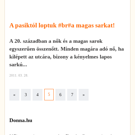
A pasiktól loptuk #br#a magas sarkat!
A 20. században a nők és a magas sarok
egyszerűen összenőtt. Minden magára adó nő, ha
kilépett az utcára, bizony a kényelmes lapos
sarkú...
2011. 03. 28.
Previous
Next
5
«
3
4
6
7
»
Donna.hu