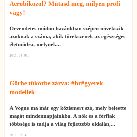
Aerobikozol? Mutasd meg, milyen profi
vagy!
Örvendetes módon hazánkban szépen növekszik
azoknak a száma, akik törekszenek az egészséges
életmódra, melynek...
2011. 04. 01.
Görbe tükörbe zárva: #br#gyerek
modellek
A Vogue ma már egy közismert szó, mely beleette
magát mindennapjainkba. A nők és a férfiak
többsége is tudja a világ fejlettebb oldalán,...
2011. 03. 31.