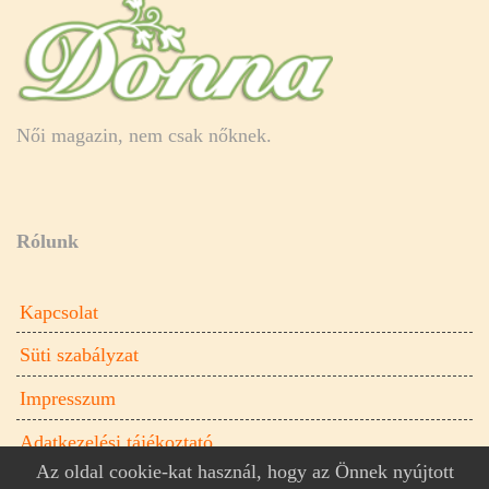
Női magazin, nem csak nőknek.
Rólunk
Kapcsolat
Süti szabályzat
Impresszum
Adatkezelési tájékoztató
Az oldal cookie-kat használ, hogy az Önnek nyújtott