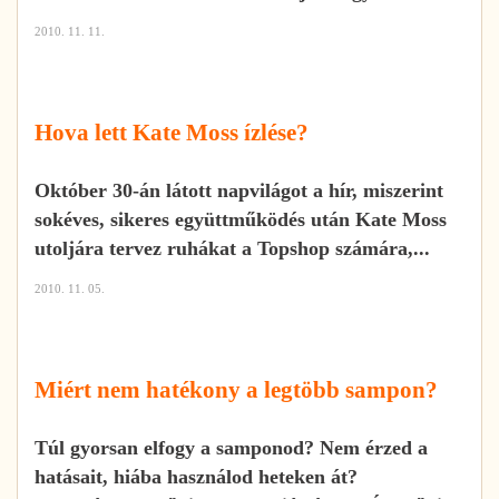
2010. 11. 11.
Hova lett Kate Moss ízlése?
Október 30-án látott napvilágot a hír, miszerint
sokéves, sikeres együttműködés után Kate Moss
utoljára tervez ruhákat a Topshop számára,...
2010. 11. 05.
Miért nem hatékony a legtöbb sampon?
Túl gyorsan elfogy a samponod? Nem érzed a
hatásait, hiába használod heteken át?