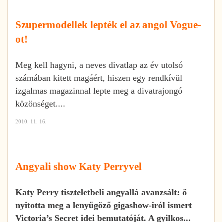
Szupermodellek lepték el az angol Vogue-
ot!
Meg kell hagyni, a neves divatlap az év utolsó
számában kitett magáért, hiszen egy rendkívül
izgalmas magazinnal lepte meg a divatrajongó
közönséget....
2010. 11. 16.
Angyali show Katy Perryvel
Katy Perry tiszteletbeli angyallá avanzsált: ő
nyitotta meg a lenyűgöző gigashow-iról ismert
Victoria’s Secret idei bemutatóját. A gyilkos...