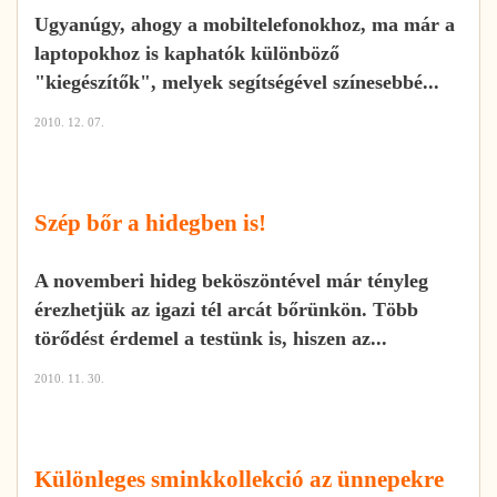
Ugyanúgy, ahogy a mobiltelefonokhoz, ma már a
laptopokhoz is kaphatók különböző
"kiegészítők", melyek segítségével színesebbé...
2010. 12. 07.
Szép bőr a hidegben is!
A novemberi hideg beköszöntével már tényleg
érezhetjük az igazi tél arcát bőrünkön. Több
törődést érdemel a testünk is, hiszen az...
2010. 11. 30.
Különleges sminkkollekció az ünnepekre