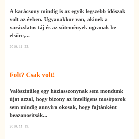
A karácsony mindig is az egyik legszebb időszak
volt az évben. Ugyanakkor van, akinek a
varázslatos táj és az sütemények ugranak be
elsőre,...
2010. 11. 22.
Folt? Csak volt!
Valószínűleg egy háziasszonynak sem mondunk
újat azzal, hogy bizony az intelligens mosóporok
sem mindig annyira okosak, hogy fajtánként
beazonosítsák...
2010. 11. 19.