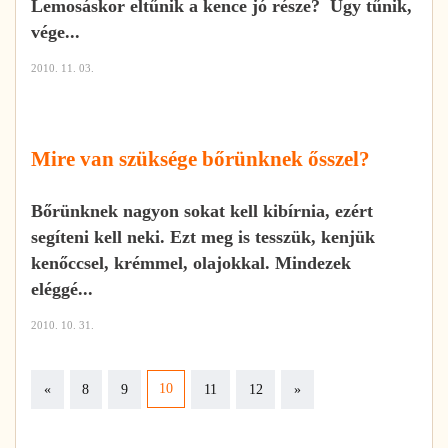
Lemosáskor eltűnik a kence jó része? Úgy tűnik,
vége...
2010. 11. 03.
Mire van szüksége bőrünknek ősszel?
Bőrünknek nagyon sokat kell kibírnia, ezért
segíteni kell neki. Ezt meg is tesszük, kenjük
kenőccsel, krémmel, olajokkal. Mindezek
eléggé...
2010. 10. 31.
Previous
Next
10
«
8
9
11
12
»