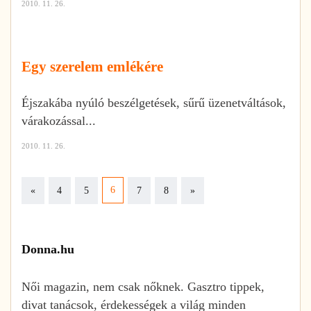
2010. 11. 26.
Egy szerelem emlékére
Éjszakába nyúló beszélgetések, sűrű üzenetváltások,
várakozással...
2010. 11. 26.
Previous
Next
6
«
4
5
7
8
»
Donna.hu
Női magazin, nem csak nőknek. Gasztro tippek,
divat tanácsok, érdekességek a világ minden