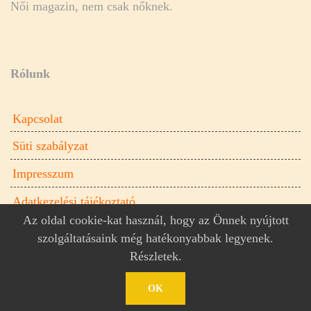
Női magazin, nem csak nőknek.
Rólunk
Kapcsolat
Süti szabályzat
Impresszum
Adatkezelési tájékoztató
Az oldal cookie-kat használ, hogy az Önnek nyújtott
szolgáltatásaink még hatékonyabbak legyenek.
Részletek
.
Donna.hu női magazin © 2026
Donna.hu
OK