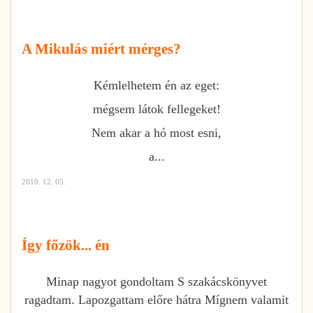
A Mikulás miért mérges?
Kémlelhetem én az eget:
mégsem látok fellegeket!
Nem akar a hó most esni,
a...
2010. 12. 05.
Így főzök... én
Minap nagyot gondoltam S szakácskönyvet
ragadtam. Lapozgattam előre hátra Mígnem valamit