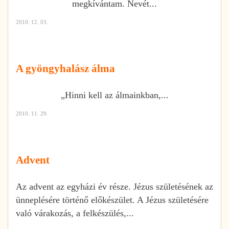
megkívántam. Nevét...
2010. 12. 03.
A gyöngyhalász álma
„Hinni kell az álmainkban,...
2010. 11. 29.
Advent
Az advent az egyházi év része. Jézus születésének az
ünneplésére történő előkészület. A Jézus születésére
való várakozás, a felkészülés,...