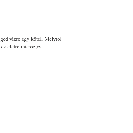
ged vízre egy kötél, Melytől
z életre,intessz,és...