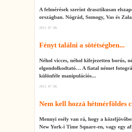
A felmérések szerint drasztikusan elsza
országban. Nógrád, Somogy, Vas és Zala, 
2011. 07. 06.
Fényt találni a sötétségben...
Néhol vicces, néhol kifejezetten borús, n
elgondolkodtató… A fiatal német fotográ
különféle manipulációs...
2011. 07. 06.
Nem kell hozzá hétmérföldes 
Mennyi esély van rá, hogy a közeljövőbe
New York-i Time Square-en, vagy egy a