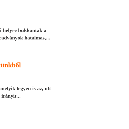
i helyre bukkantak a
radványok hatalmas,...
tünkből
melyik legyen is az, ott
irányít...