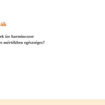
ták
nek íze harmincszor
es mértékben egészséges?