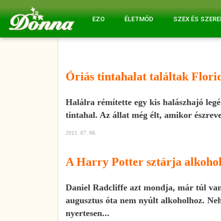
EZO
ÉLETMÓD
SZEX ÉS SZER
Óriás tintahalat találtak Flori
Halálra rémítette egy kis halászhajó leg
tintahal. Az állat még élt, amikor észreve
2011. 07. 06.
A Harry Potter sztárja alkohol
Daniel Radcliffe azt mondja, már túl va
augusztus óta nem nyúlt alkoholhoz. Nehé
nyertesen...