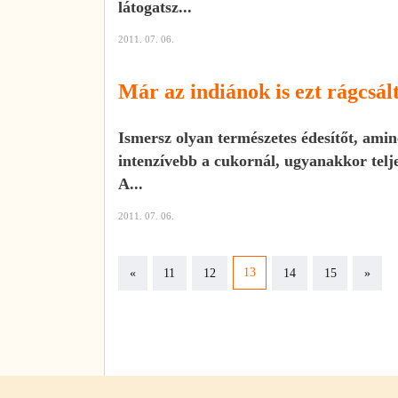
látogatsz...
2011. 07. 06.
Már az indiánok is ezt rágcsál
Ismersz olyan természetes édesítőt, ami
intenzívebb a cukornál, ugyanakkor telj
A...
2011. 07. 06.
Previous
Next
13
«
11
12
14
15
»