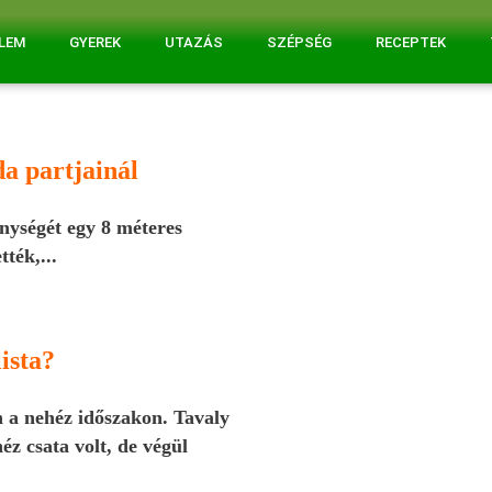
ELEM
GYEREK
UTAZÁS
SZÉPSÉG
RECEPTEK
da partjainál
énységét egy 8 méteres
tték,...
ista?
n a nehéz időszakon. Tavaly
z csata volt, de végül