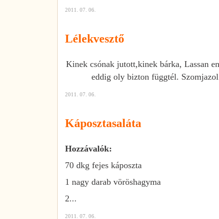
2011. 07. 06.
Lélekvesztő
Kinek csónak jutott,kinek bárka, Lassan en
eddig oly bizton függtél. Szomjazol a
2011. 07. 06.
Káposztasaláta
Hozzávalók:
70 dkg fejes káposzta
1 nagy darab vöröshagyma
2...
2011. 07. 06.