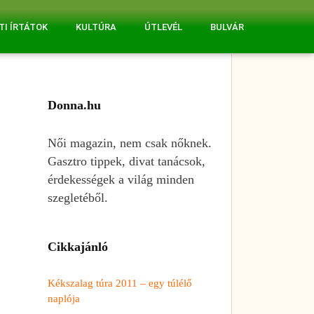
TI ÍRTÁTOK
KULTÚRA
ÚTLEVÉL
BULVÁR
Donna.hu
Női magazin, nem csak nőknek.
Gasztro tippek, divat tanácsok,
érdekességek a világ minden
szegletéből.
Cikkajánló
Kékszalag túra 2011 – egy túlélő
naplója