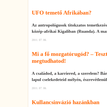
UFO temető Afrikában?
Az antropológusok titokzatos temetkezés
közép-afrikai Kigaliban (Ruanda). A ma
2011. 07. 06.
Mi a fő mozgatórugód? – Tesz
megtudhatod!
A családod, a karriered, a szerelem? Bár
lapul cselekedeteid mélyén, észrevétlenül 
2011. 07. 06.
Kullancsinvázió hazánkban