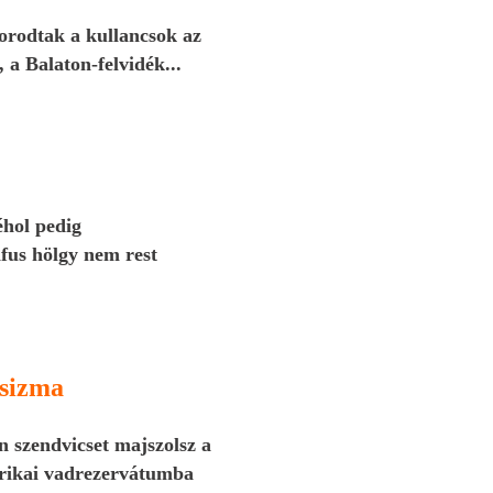
porodtak a kullancsok az
a Balaton-felvidék...
éhol pedig
fus hölgy nem rest
csizma
n szendvicset majszolsz a
frikai vadrezervátumba