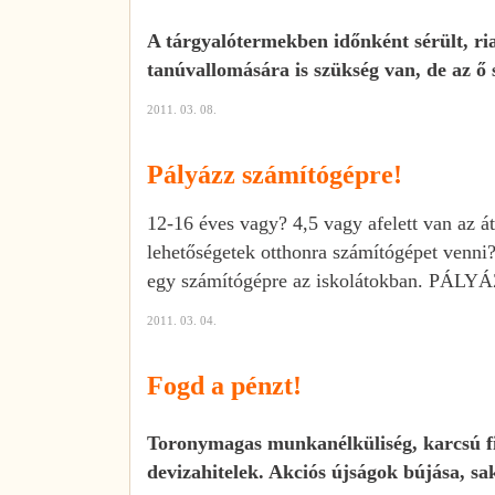
A tárgyalótermekben időnként sérült, r
tanúvallomására is szükség van, de az ő 
2011. 03. 08.
Pályázz számítógépre!
12-16 éves vagy? 4,5 vagy afelett van az á
lehetőségetek otthonra számítógépet venni?
egy számítógépre az iskolátokban. PÁL
2011. 03. 04.
Fogd a pénzt!
Toronymagas munkanélküliség, karcsú fi
devizahitelek. Akciós újságok bújása, sa