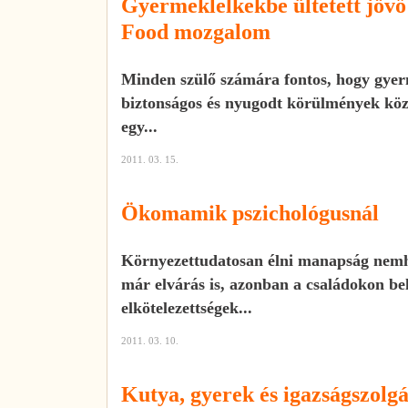
Gyermeklelkekbe ültetett jöv
Food mozgalom
Minden szülő számára fontos, hogy gyer
biztonságos és nyugodt körülmények közö
egy...
2011. 03. 15.
Ökomamik pszichológusnál
Környezettudatosan élni manapság nemh
már elvárás is, azonban a családokon bel
elkötelezettségek...
2011. 03. 10.
Kutya, gyerek és igazságszolgá