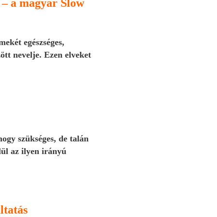
ő – a magyar Slow
mekét egészséges,
tt nevelje. Ezen elveket
ogy szükséges, de talán
ül az ilyen irányú
ltatás