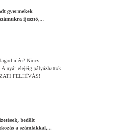
iadt gyermekek
számukra ijesztő,...
tlagod idén? Nincs
 A nyár elejéig pályázhattok
YÁZATI FELHÍVÁS!
zetések, bedőlt
kkozás a számlákkal,...