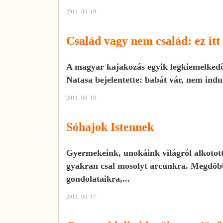
2011. 03. 19.
Család vagy nem család: ez itt
A magyar kajakozás egyik legkiemelkedő
Natasa bejelentette: babát vár, nem indul
2011. 03. 18.
Sóhajok Istennek
Gyermekeink, unokáink világról alkotott
gyakran csal mosolyt arcunkra. Megdöbb
gondolataikra,...
2011. 03. 17.