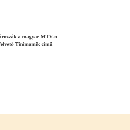
gározzák a magyar MTV-n
 felvető Tinimamik című