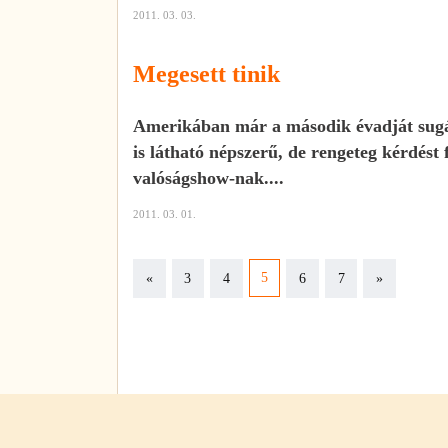
2011. 03. 03.
Megesett tinik
Amerikában már a második évadját su
is látható népszerű, de rengeteg kérdést
valóságshow-nak....
2011. 03. 01.
Previous
Next
5
«
3
4
6
7
»