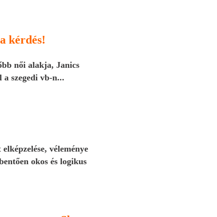
 a kérdés!
bb női alakja, Janics
 a szegedi vb-n...
 elképzelése, véleménye
entően okos és logikus