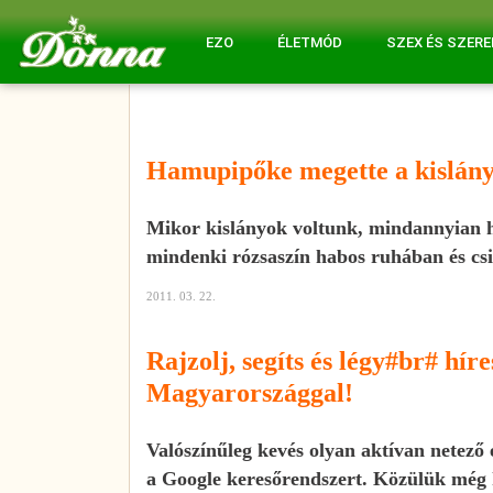
EZO
ÉLETMÓD
SZEX ÉS SZER
Hamupipőke megette a kislán
Mikor kislányok voltunk, mindannyian 
mindenki rózsaszín habos ruhában és csi
2011. 03. 22.
Rajzolj, segíts és légy#br# híre
Magyarországgal!
Valószínűleg kevés olyan aktívan netező
a Google keresőrendszert. Közülük még 