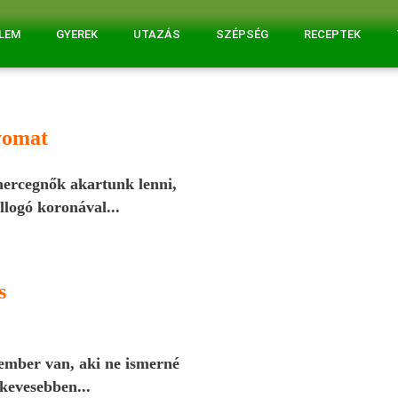
ELEM
GYEREK
UTAZÁS
SZÉPSÉG
RECEPTEK
yomat
hercegnők akartunk lenni,
llogó koronával...
s
 ember van, aki ne ismerné
kevesebben...