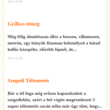
2011. 03. 09.
Gyilkos tömeg
Még félig álomittasan állsz a buszon, villamoson,
metrón, egy könyök finoman belemélyed a hátad
kellős közepébe, előrébb lépnél, de...
2011. 03. 06.
Szegedi Téltemetés
Bár a tél foga még erősen kapaszkodott a
szegediekbe, azért a hét végén megrendezett 3
napos téltemetés során néha már úgy tűnt, hogy...