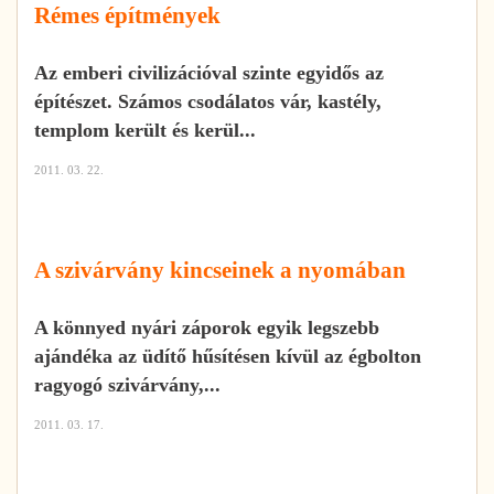
Rémes építmények
Az emberi civilizációval szinte egyidős az
építészet. Számos csodálatos vár, kastély,
templom került és kerül...
2011. 03. 22.
A szivárvány kincseinek a nyomában
A könnyed nyári záporok egyik legszebb
ajándéka az üdítő hűsítésen kívül az égbolton
ragyogó szivárvány,...
2011. 03. 17.