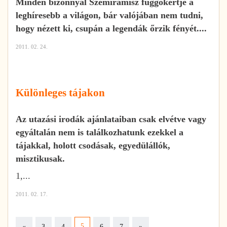
Minden bizonnyal Szemirámisz függőkertje a
leghíresebb a világon, bár valójában nem tudni,
hogy nézett ki, csupán a legendák őrzik fényét....
2011. 02. 24.
Különleges tájakon
Az utazási irodák ajánlataiban csak elvétve vagy
egyáltalán nem is találkozhatunk ezekkel a
tájakkal, holott csodásak, egyedülállók,
misztikusak.
1,...
2011. 02. 17.
Previous
Next
5
«
3
4
6
7
»