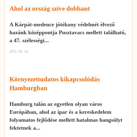
Ahol az ország szíve dobbant
A Kárpát-medence jótékony védelmét élvező
hazánk középpontja Pusztavacs mellett található,
a 47. szélességi...
2011. 03. 14.
Környezettudatos kikapcsolódás
Hamburgban
Hamburg talán az egyetlen olyan város
Európában, ahol az ipar és a kereskedelem
folyamatos fejlődése mellett hatalmas hangsúlyt
fektetnek a...