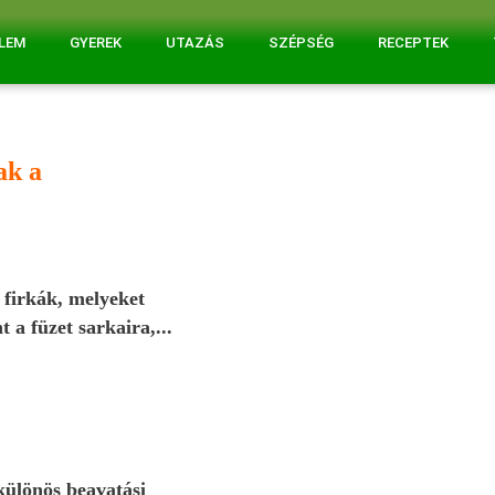
ELEM
GYEREK
UTAZÁS
SZÉPSÉG
RECEPTEK
ak a
 firkák, melyeket
a füzet sarkaira,...
 különös beavatási