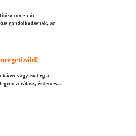
átítása már-már
rikus gondolkodásnak, az
nergetizáld!
 káosz vagy esetleg a
 legyen a válasz, érdemes...