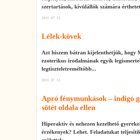
szertartások, kívülállók számára érthetet
2011. 07. 13.
Lélek-kövek
Azt hiszem bátran kijelenthetjük, hogy 
ezoterikus irodalmának egyik legismerte
legtiszteletreméltóbb...
2011. 07. 12.
Apró fénymunkások – indigó g
sötét oldala ellen
Hiperaktív és nehezen kezelhető gyerek
érzékenyek? Lehet. Feladatukat teljesíti
születtek,...