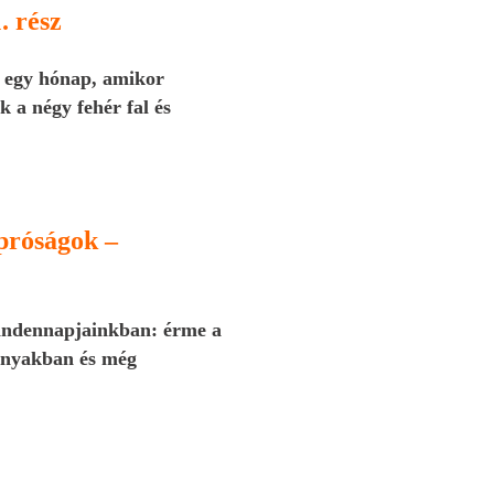
. rész
 egy hónap, amikor
 a négy fehér fal és
próságok –
mindennapjainkban: érme a
 nyakban és még