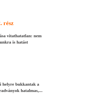
. rész
ása vitathatatlan: nem
unkra is hatást
i helyre bukkantak a
radványok hatalmas,...