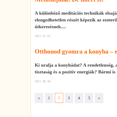
A különböző meditációs technikák elsaj
elengedhetetlen részét képezik az ezote
útkeresésnek....
2011. 07. 01.
Otthonod gyomra a konyha – e
Ki uralja a konyhádat? A rendetlenség, a
tisztaság és a pozitív energiák? Bármi is
2011. 06. 30.
Previous
Next
2
«
1
3
4
5
»