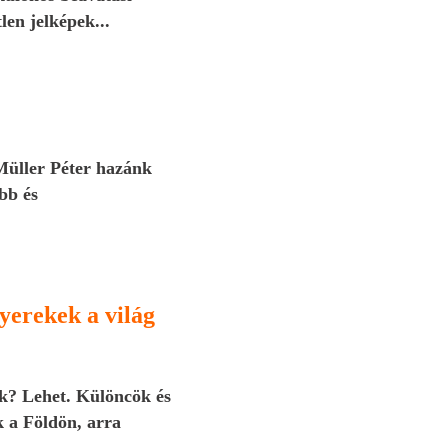
len jelképek...
Müller Péter hazánk
bb és
yerekek a világ
ek? Lehet. Különcök és
k a Földön, arra