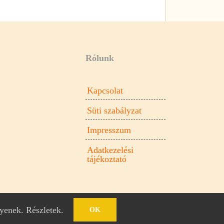
Rólunk
Kapcsolat
Süti szabályzat
Impresszum
Adatkezelési
tájékoztató
gyenek.
Részletek
.
OK