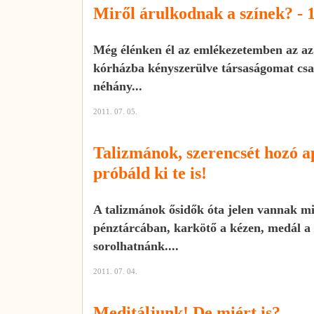
Miről árulkodnak a színek? - 1
Még élénken él az emlékezetemben az az
kórházba kényszerülve társaságomat csak
néhány...
2011. 07. 05.
Talizmánok, szerencsét hozó a
próbáld ki te is!
A talizmánok ősidők óta jelen vannak 
pénztárcában, karkötő a kézen, medál a
sorolhatnánk....
2011. 07. 04.
Meditáljunk! De miért is?