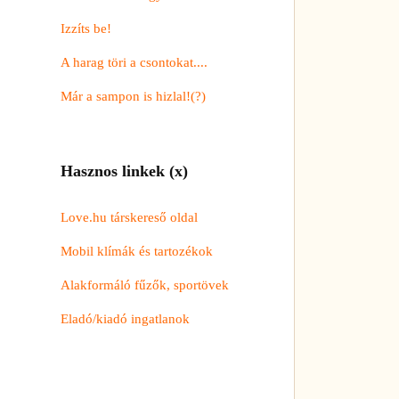
Izzíts be!
A harag töri a csontokat....
Már a sampon is hizlal!(?)
Hasznos linkek (x)
Love.hu társkereső oldal
Mobil klímák és tartozékok
Alakformáló fűzők, sportövek
Eladó/kiadó ingatlanok