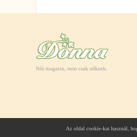
Női magazin, nem csak nőknek.
Az oldal cookie-kat használ, h