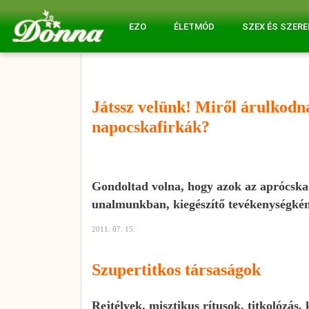
EZO
ÉLETMÓD
SZEX ÉS SZER
Játssz velünk! Miről árulkodn
napocskafirkák?
Gondoltad volna, hogy azok az aprócska
unalmunkban, kiegészítő tevékenységként 
2011. 07. 15.
Szupertitkos társaságok
Rejtélyek, misztikus rítusok, titkolózás,