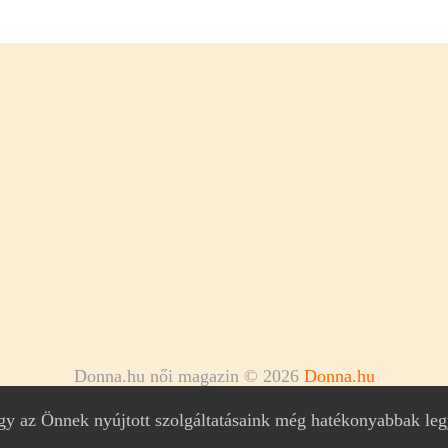
Donna.hu női magazin © 2026
Donna.hu
ogy az Önnek nyújtott szolgáltatásaink még hatékonyabbak le