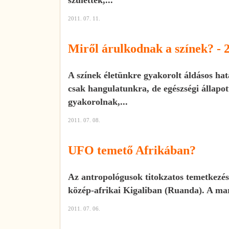
2011. 07. 11.
Miről árulkodnak a színek? - 2
A színek életünkre gyakorolt áldásos hat
csak hangulatunkra, de egészségi állapot
gyakorolnak,...
2011. 07. 08.
UFO temető Afrikában?
Az antropológusok titokzatos temetkezés
közép-afrikai Kigaliban (Ruanda). A ma
2011. 07. 06.