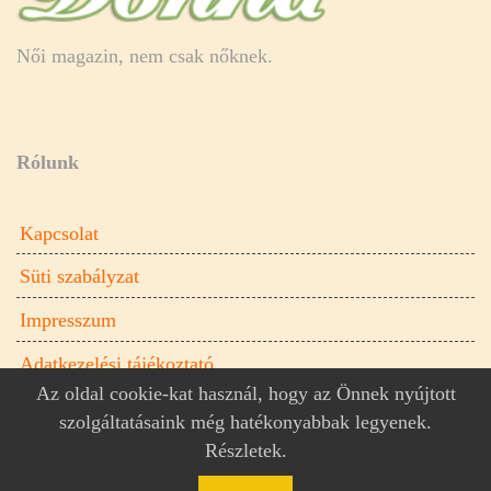
Női magazin, nem csak nőknek.
Rólunk
Kapcsolat
Süti szabályzat
Impresszum
Adatkezelési tájékoztató
Az oldal cookie-kat használ, hogy az Önnek nyújtott
szolgáltatásaink még hatékonyabbak legyenek.
Részletek
.
Donna.hu női magazin © 2026
Donna.hu