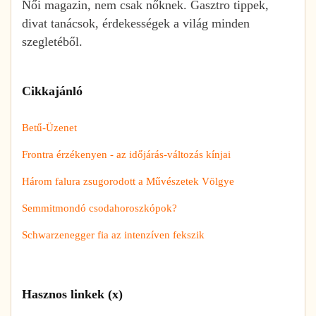
Női magazin, nem csak nőknek. Gasztro tippek,
divat tanácsok, érdekességek a világ minden
szegletéből.
Cikkajánló
Betű-Üzenet
Frontra érzékenyen - az időjárás-változás kínjai
Három falura zsugorodott a Művészetek Völgye
Semmitmondó csodahoroszkópok?
Schwarzenegger fia az intenzíven fekszik
Hasznos linkek (x)