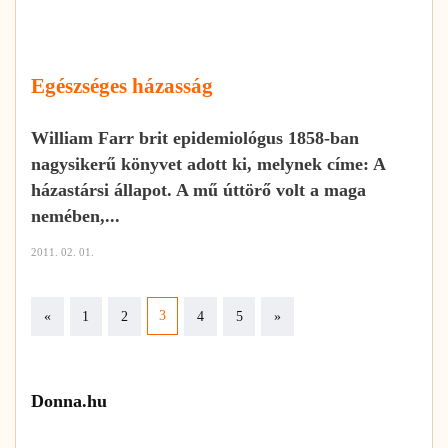
Egészséges házasság
William Farr brit epidemiológus 1858-ban
nagysikerű könyvet adott ki, melynek címe: A
házastársi állapot. A mű úttörő volt a maga
nemében,...
2011. 02. 01.
Previous
Next
3
«
1
2
4
5
»
Donna.hu