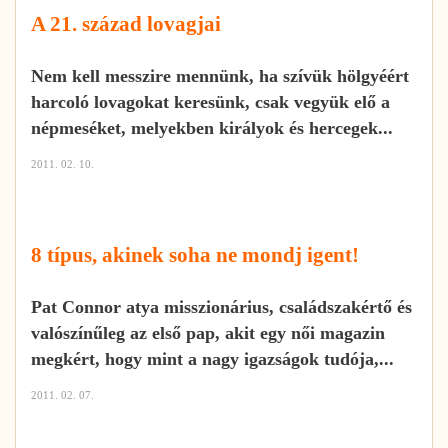
A 21. század lovagjai
Nem kell messzire mennünk, ha szívük hölgyéért
harcoló lovagokat keresünk, csak vegyük elő a
népmeséket, melyekben királyok és hercegek...
2011. 02. 10.
8 típus, akinek soha ne mondj igent!
Pat Connor atya misszionárius, családszakértő és
valószínűleg az első pap, akit egy női magazin
megkért, hogy mint a nagy igazságok tudója,...
2011. 02. 07.