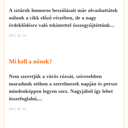
A sztárok humoros beszólásait már olvashattátok
nálunk a cikk előző részében, de a nagy
érdeklődésre való tekintettel összegyűjtöttünk...
2011. 02. 16.
Mi kell a nőnek?
Nem szeretjük a vörös rózsát, szívesebben
maradunk otthon a szerelmesek napján és persze
mindenképpen legyen szex. Nagyjából így lehet
összefoglalni,...
2011. 02. 14.