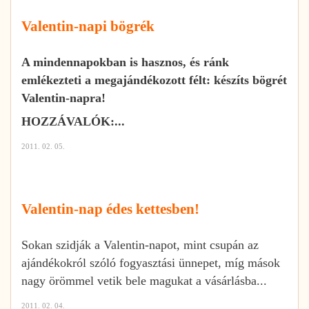
Valentin-napi bögrék
A mindennapokban is hasznos, és ránk
emlékezteti a megajándékozott félt: készíts bögrét
Valentin-napra!
HOZZÁVALÓK:...
2011. 02. 05.
Valentin-nap édes kettesben!
Sokan szidják a Valentin-napot, mint csupán az
ajándékokról szóló fogyasztási ünnepet, míg mások
nagy örömmel vetik bele magukat a vásárlásba...
2011. 02. 04.