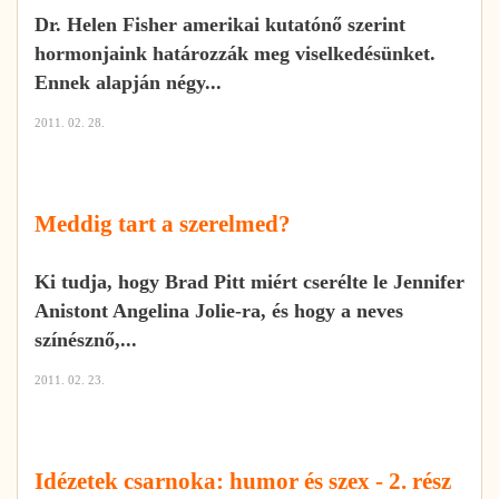
Dr. Helen Fisher amerikai kutatónő szerint
hormonjaink határozzák meg viselkedésünket.
Ennek alapján négy...
2011. 02. 28.
Meddig tart a szerelmed?
Ki tudja, hogy Brad Pitt miért cserélte le Jennifer
Anistont Angelina Jolie-ra, és hogy a neves
színésznő,...
2011. 02. 23.
Idézetek csarnoka: humor és szex - 2. rész